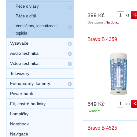
Péče o vlasy
399 Kč
ks
Péče o dítě
Dostupnost
Na dotaz
Ventilátory, klimatizace,
topidla
Bravo B 4359
Vysavače
Audio technika
Video technika
Televizory
Fotoaparáty, kamery
Power bank
549 Kč
Fit, chytré hodinky
ks
Skladem
Lampičky
Notebook
Bravo B 4525
Navigace