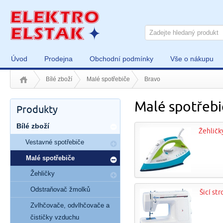
Úvod
Prodejna
Obchodní podmínky
Vše o nákupu
Bílé zboží
Malé spotřebiče
Bravo
Malé spotřebi
Produkty
Bílé zboží
Žehličk
Vestavné spotřebiče
Malé spotřebiče
Žehličky
Odstraňovač žmolků
Šicí str
Zvlhčovače, odvlhčovače a
čističky vzduchu