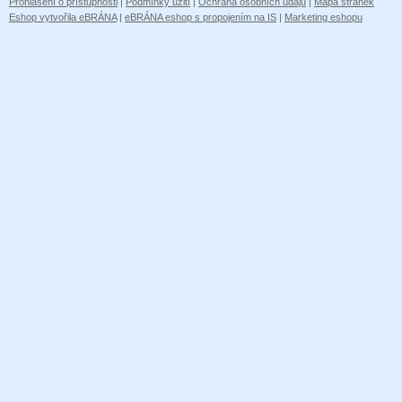
Prohlášení o přístupnosti
|
Podmínky užití
|
Ochrana osobních údajů
|
Mapa stránek
Eshop vytvořila eBRÁNA
|
eBRÁNA eshop s propojením na IS
|
Marketing eshopu