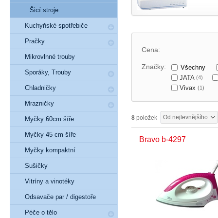
Šicí stroje
Kuchyňské spotřebiče
Pračky
Cena:
Mikrovlnné trouby
Značky:
Všechny
Sporáky, Trouby
JATA
(4)
Vivax
Chladničky
(1)
Mrazničky
Od nejlevnějšího
8
položek
Myčky 60cm šíře
Myčky 45 cm šíře
Bravo b-4297
Myčky kompaktní
Sušičky
Vitríny a vinotéky
Odsavače par / digestoře
Péče o tělo