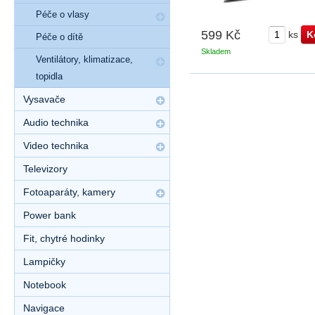
Péče o vlasy
599 Kč
ks
Péče o dítě
Skladem
Ventilátory, klimatizace,
topidla
Vysavače
Audio technika
Video technika
Televizory
Fotoaparáty, kamery
Power bank
Fit, chytré hodinky
Lampičky
Notebook
Navigace