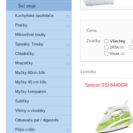
Šicí stroje
Kuchyňské spotřebiče
Pračky
Cena:
Mikrovlnné trouby
Značky:
Všechny
Sporáky, Trouby
JATA
(4)
Vivax
Chladničky
(1)
Mrazničky
1
položka
Myčky 60cm šíře
Myčky 45 cm šíře
Sencor SSI 8440GR
Myčky kompaktní
Sušičky
Vitríny a vinotéky
Odsavače par / digestoře
Péče o tělo