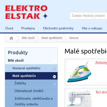
Úvod
Prodejna
Obchodní podmínky
Vše o nákupu
Bílé zboží
Malé spotřebiče
Sencor
Malé spotřebi
Produkty
Bílé zboží
Žehličk
Vestavné spotřebiče
Malé spotřebiče
Žehličky
Odstraňovač žmolků
Šicí str
Zvlhčovače, odvlhčovače a
čističky vzduchu