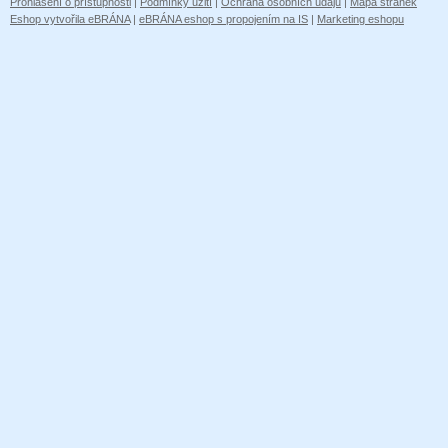
Prohlášení o přístupnosti
|
Podmínky užití
|
Ochrana osobních údajů
|
Mapa stránek
Eshop vytvořila eBRÁNA
|
eBRÁNA eshop s propojením na IS
|
Marketing eshopu