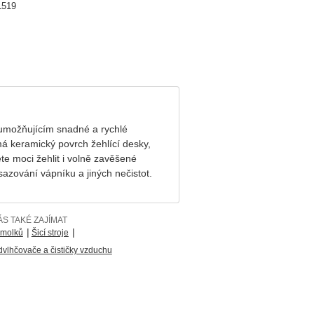
L519
 umožňujícím snadné a rychlé
á keramický povrch žehlící desky,
ete moci žehlit i volně zavěšené
azování vápníku a jiných nečistot.
S TAKÉ ZAJÍMAT
|
|
žmolků
Šicí stroje
dvlhčovače a čističky vzduchu