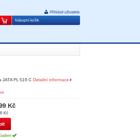
Přihlásit uživatele
Nákupní košík
ka JATA PL 519 C
Detailní informace
rii
99 Kč
8 Kč
kladem