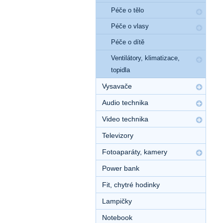
Péče o tělo
Péče o vlasy
Péče o dítě
Ventilátory, klimatizace,
topidla
Vysavače
Audio technika
Video technika
Televizory
Fotoaparáty, kamery
Power bank
Fit, chytré hodinky
Lampičky
Notebook