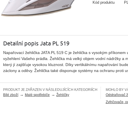
Kód produktu
P
Detailní popis Jata PL 519
Napařovací žehlička JATA PL 519 C je žehlička s vysokým příkonem
vyžehlení Vašeho prádla. Žehlička má velký objem vodní nádržky a m
který jí zajišťuje vysokou kluznost. Díky vertikálnímu napařování bud
záclony a oděvy. Žehlička také disponuje systémy na ochranu proti us
PRODUKT JE ZAŘAZEN V NÁSLEDUJÍCÍCH KATEGORIÍCH
MOHLO BY VÁ
→
→
Bílé zboží
Malé spotřebiče
Žehličky
Odstraňovač 
Zvlhčovače, o