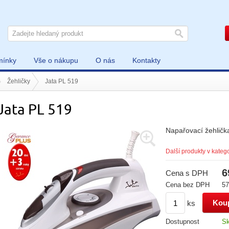
mínky
Vše o nákupu
O nás
Kontakty
Žehličky
Jata PL 519
Jata PL 519
Napařovací žehlič
Další produkty v katego
6
Cena s DPH
Cena bez DPH
57
ks
Dostupnost
S