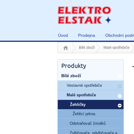
Úvod
Prodejna
Obchodní pod
Bílé zboží
Malé spotřebiče
Produkty
Bílé zboží
Vestavné spotřebiče
Malé spotřebiče
Žehličky
Žehlicí prkna
Odstraňovač žmolků
Zvlhčovače, odvlhčovače a