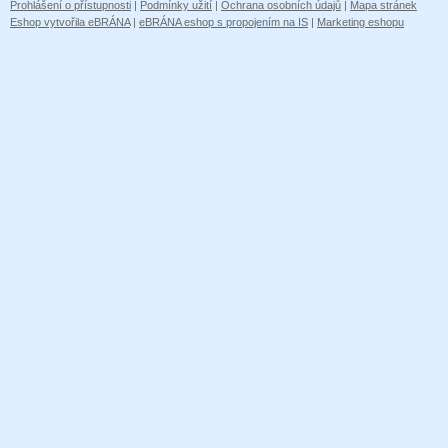
Prohlášení o přístupnosti
|
Podmínky užití
|
Ochrana osobních údajů
|
Mapa stránek
Eshop vytvořila eBRÁNA
|
eBRÁNA eshop s propojením na IS
|
Marketing eshopu