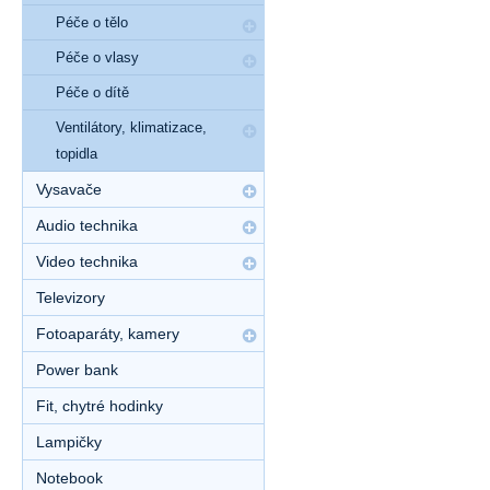
Péče o tělo
Péče o vlasy
Péče o dítě
Ventilátory, klimatizace,
topidla
Vysavače
Audio technika
Video technika
Televizory
Fotoaparáty, kamery
Power bank
Fit, chytré hodinky
Lampičky
Notebook