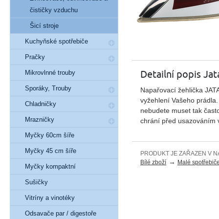
čističky vzduchu
Šicí stroje
Kuchyňské spotřebiče
Pračky
Detailní popis Jat
Mikrovlnné trouby
Sporáky, Trouby
Napařovací žehlička JATA
vyžehlení Vašeho prádla. 
Chladničky
nebudete muset tak často 
Mrazničky
chrání před usazováním v
Myčky 60cm šíře
Myčky 45 cm šíře
PRODUKT JE ZAŘAZEN V N
→
Bílé zboží
Malé spotřebič
Myčky kompaktní
Sušičky
Vitríny a vinotéky
Odsavače par / digestoře