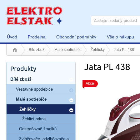
Úvod
Prodejna
Obchodní podmínky
Vše o nákupu
Bílé zboží
Malé spotřebiče
Žehličky
Jata PL 438
Jata PL 438
Produkty
Bílé zboží
Akce
Vestavné spotřebiče
Malé spotřebiče
Žehličky
Žehlicí prkna
Odstraňovač žmolků
Zvlhčovače, odvlhčovače a