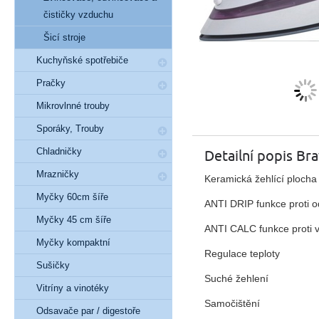
čističky vzduchu
Šicí stroje
Kuchyňské spotřebiče
Pračky
Mikrovlnné trouby
Sporáky, Trouby
Chladničky
Detailní popis Br
Mrazničky
Keramická žehlící plocha
Myčky 60cm šíře
ANTI DRIP funkce proti 
Myčky 45 cm šíře
ANTI CALC funkce proti
Myčky kompaktní
Regulace teploty
Sušičky
Suché žehlení
Vitríny a vinotéky
Samočištění
Odsavače par / digestoře