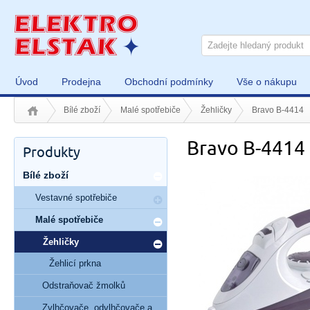
Úvod
Prodejna
Obchodní podmínky
Vše o nákupu
Bílé zboží
Malé spotřebiče
Žehličky
Bravo B-4414
Bravo B-4414
Produkty
Bílé zboží
Vestavné spotřebiče
Malé spotřebiče
Žehličky
Žehlicí prkna
Odstraňovač žmolků
Zvlhčovače, odvlhčovače a