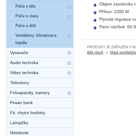
Objem zásobníku n
Péče o tělo
Příkon: 2200 W
Péče o vlasy
Plynulá regulace n
Péče o dítě
Parní ráz/šok: 60-
Ventilátory, klimatizace,
topidla
PRODUKT JE ZAŘAZEN V N
→
Vysavače
Bílé zboží
Malé spotřebič
Audio technika
Video technika
Televizory
Fotoaparáty, kamery
Power bank
Fit, chytré hodinky
Lampičky
Notebook