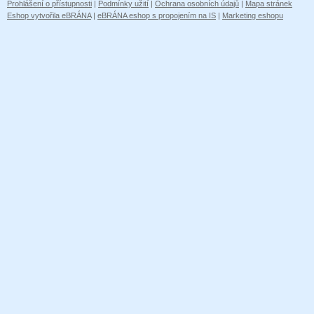
Prohlášení o přístupnosti
|
Podmínky užití
|
Ochrana osobních údajů
|
Mapa stránek
Eshop vytvořila eBRÁNA
|
eBRÁNA eshop s propojením na IS
|
Marketing eshopu