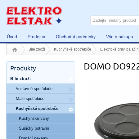
Úvod
Prodejna
Obchodní podmínky
Vše o nákupu
Bílé zboží
Kuchyňské spotřebiče
Elektrické grily, palač
DOMO DO92
Produkty
Bílé zboží
Vestavné spotřebiče
Malé spotřebiče
Kuchyňské spotřebiče
Kuchyňské váhy
Sušičky potravin
Domácí pekárny