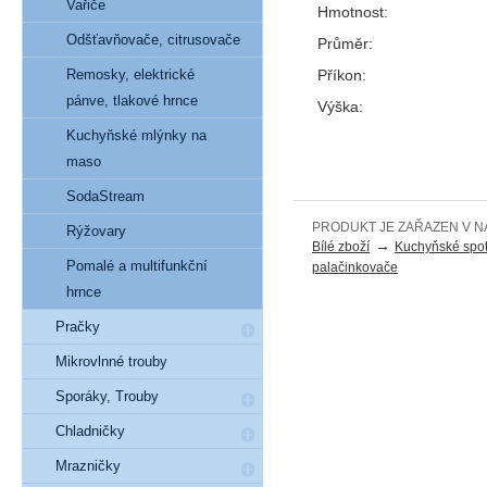
Vařiče
Hmotnost:
Odšťavňovače, citrusovače
Průměr:
Příkon:
Remosky, elektrické
pánve, tlakové hrnce
Výška:
Kuchyňské mlýnky na
maso
SodaStream
PRODUKT JE ZAŘAZEN V N
Rýžovary
→
Bílé zboží
Kuchyňské spot
Pomalé a multifunkční
palačinkovače
hrnce
Pračky
Mikrovlnné trouby
Sporáky, Trouby
Chladničky
Mrazničky