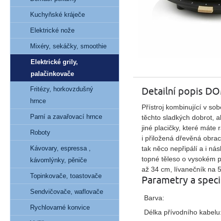
Kuchyňské kráječe
Elektrické nože
Mixéry, sekáčky, smoothie
Elektrické grily,
palačinkovače
Detailní popis 
Fritézy, horkovzdušný
hrnce
Přístroj kombinující v sob
Parní a zavařovací hrnce
těchto sladkých dobrot, a
jiné placičky, které máte 
Roboty
i
přiložená dřevěná obrac
tak něco nepřipálí a i ná
Kávovary, espressa ,
topné těleso o
vysokém př
kávomlýnky, pěniče
až 34 cm,
l
ívanečník
na 5
Topinkovače, toastovače
Parametry a speci
Sendvičovače, waflovače
Barva:
Rychlovarné konvice
Délka přívodního kabelu