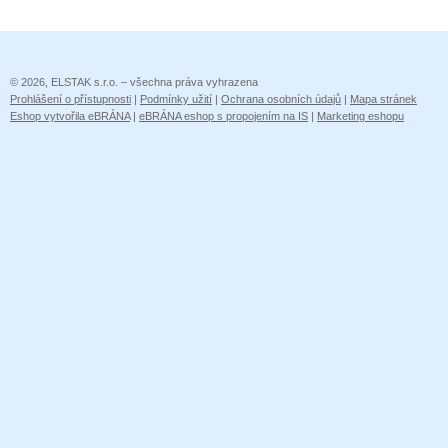
© 2026, ELSTAK s.r.o. – všechna práva vyhrazena
Prohlášení o přístupnosti
|
Podmínky užití
|
Ochrana osobních údajů
|
Mapa stránek
Eshop vytvořila eBRÁNA
|
eBRÁNA eshop s propojením na IS
|
Marketing eshopu