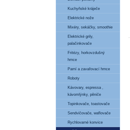
Kuchyňské kráječe
Elektrické nože
Mixéry, sekáčky, smoothie
Elektrické grily,
palačinkovače
Fritézy, horkovzdušný
hrnce
Parní a zavařovací hrnce
Roboty
Kávovary, espressa ,
kávomlýnky, pěniče
Topinkovače, toastovače
Sendvičovače, waflovače
Rychlovarné konvice