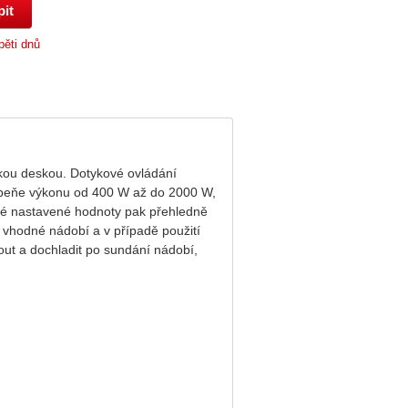
pěti dnů
kou deskou. Dotykové ovládání
upeňe výkonu od 400 W až do 2000 W,
eré nastavené hodnoty pak přehledně
 vhodné nádobí a v případě použití
ut a dochladit po sundání nádobí,