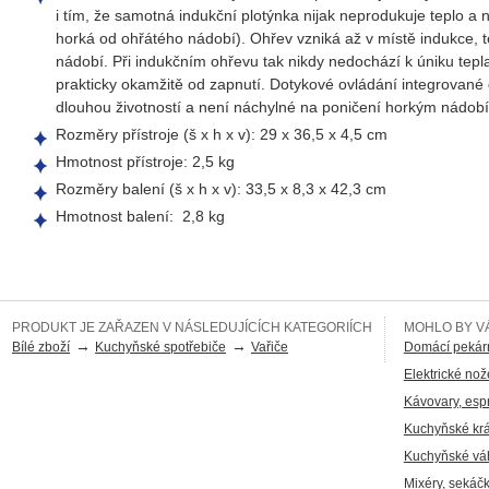
i tím, že samotná indukční plotýnka nijak neprodukuje teplo a 
horká od ohřátého nádobí). Ohřev vzniká až v místě indukce, 
nádobí. Při indukčním ohřevu tak nikdy nedochází k úniku tep
prakticky okamžitě od zapnutí. Dotykové ovládání integrované
dlouhou životností a není náchylné na poničení horkým nádobí
Rozměry přístroje (š x h x v): 29 x 36,5 x 4,5 cm
Hmotnost přístroje: 2,5 kg
Rozměry balení (š x h x v): 33,5 x 8,3 x 42,3 cm
Hmotnost balení: 2,8 kg
PRODUKT JE ZAŘAZEN V NÁSLEDUJÍCÍCH KATEGORIÍCH
MOHLO BY VÁ
→
→
Bílé zboží
Kuchyňské spotřebiče
Vařiče
Domácí pekár
Elektrické nož
Kávovary, esp
Kuchyňské kr
Kuchyňské v
Mixéry, sekáč