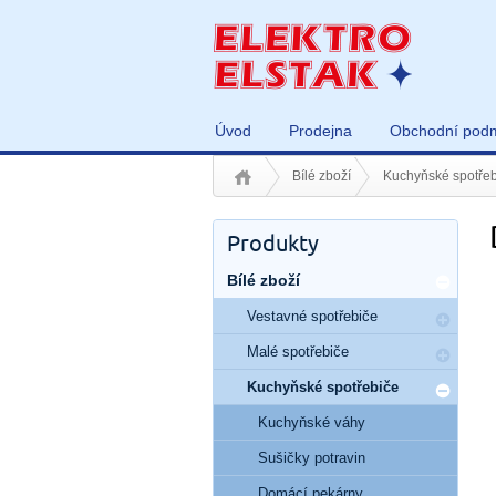
Úvod
Prodejna
Obchodní pod
Bílé zboží
Kuchyňské spotřeb
Produkty
Bílé zboží
Vestavné spotřebiče
Malé spotřebiče
Kuchyňské spotřebiče
Kuchyňské váhy
Sušičky potravin
Domácí pekárny