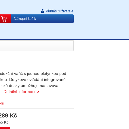
Přihlásit uživatele
Nákupní košík
dukční vařič s jednou plotýnkou pod
kou. Dotykové ovládání integrované
mické desky umožňuje nastavovat
..
Detailní informace
rii
289 Kč
65 Kč