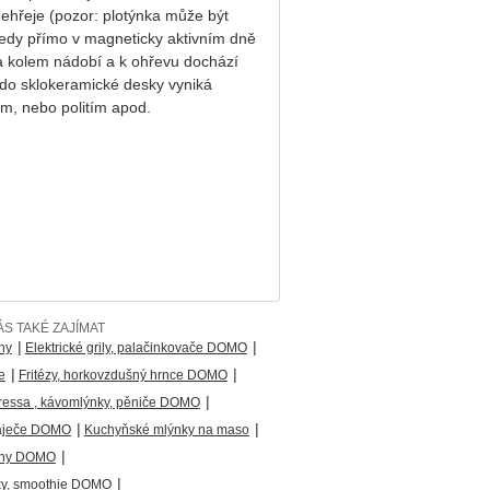
nehřeje (pozor: plotýnka může být
tedy přímo v magneticky aktivním dně
la kolem nádobí a k ohřevu dochází
 do sklokeramické desky vyniká
m, nebo politím apod.
S TAKÉ ZAJÍMAT
|
|
ny
Elektrické grily, palačinkovače DOMO
|
|
e
Fritézy, horkovzdušný hrnce DOMO
|
ressa , kávomlýnky, pěniče DOMO
|
|
áječe DOMO
Kuchyňské mlýnky na maso
|
áhy DOMO
|
ky, smoothie DOMO