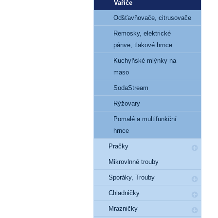
Vařiče
Odšťavňovače, citrusovače
Remosky, elektrické
pánve, tlakové hrnce
Kuchyňské mlýnky na
maso
SodaStream
Rýžovary
Pomalé a multifunkční
hrnce
Pračky
Mikrovlnné trouby
Sporáky, Trouby
Chladničky
Mrazničky