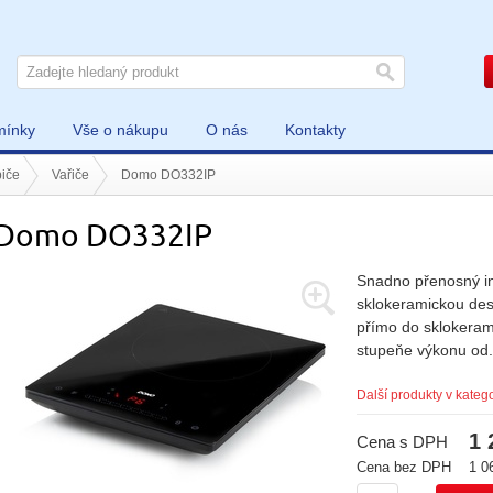
mínky
Vše o nákupu
O nás
Kontakty
iče
Vařiče
Domo DO332IP
Domo DO332IP
Snadno přenosný in
sklokeramickou des
přímo do sklokera
stupeňe výkonu od.
Další produkty v katego
1 
Cena s DPH
Cena bez DPH
1 0