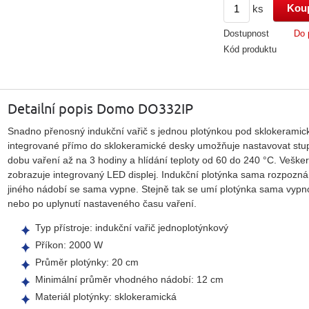
ks
Dostupnost
Do 
Kód produktu
Detailní popis Domo DO332IP
Snadno přenosný indukční vařič s jednou plotýnkou pod sklokeramic
integrované přímo do sklokeramické desky umožňuje nastavovat st
dobu vaření až na 3 hodiny a hlídání teploty od 60 do 240 °C. Vešk
zobrazuje integrovaný LED displej. Indukční plotýnka sama rozpozná
jiného nádobí se sama vypne. Stejně tak se umí plotýnka sama vypno
nebo po uplynutí nastaveného času vaření.
Typ přístroje: indukční vařič jednoplotýnkový
Příkon: 2000 W
Průměr plotýnky: 20 cm
Minimální průměr vhodného nádobí: 12 cm
Materiál plotýnky: sklokeramická