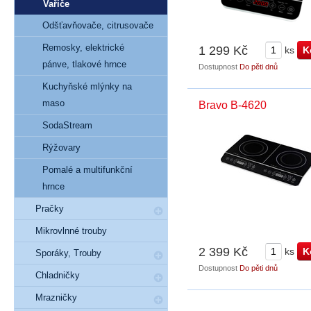
Vařiče
Odšťavňovače, citrusovače
Remosky, elektrické
1 299 Kč
ks
pánve, tlakové hrnce
Dostupnost
Do pěti dnů
Kuchyňské mlýnky na
maso
Bravo B-4620
SodaStream
Rýžovary
Pomalé a multifunkční
hrnce
Pračky
Mikrovlnné trouby
2 399 Kč
ks
Sporáky, Trouby
Dostupnost
Do pěti dnů
Chladničky
Mrazničky