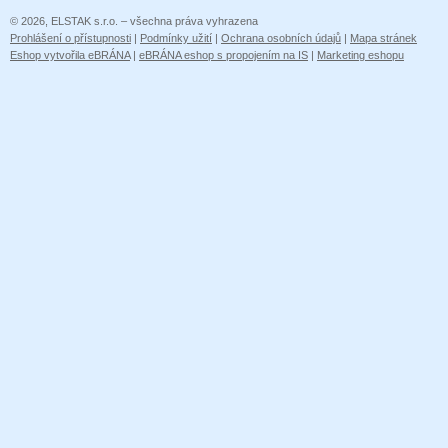
© 2026, ELSTAK s.r.o. – všechna práva vyhrazena
Prohlášení o přístupnosti
|
Podmínky užití
|
Ochrana osobních údajů
|
Mapa stránek
Eshop vytvořila eBRÁNA
|
eBRÁNA eshop s propojením na IS
|
Marketing eshopu