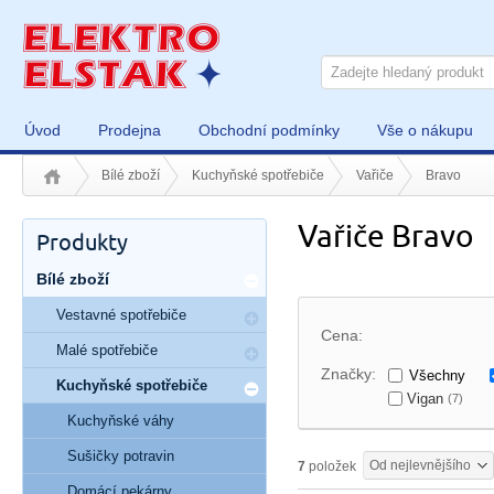
Úvod
Prodejna
Obchodní podmínky
Vše o nákupu
Bílé zboží
Kuchyňské spotřebiče
Vařiče
Bravo
Vařiče Bravo
Produkty
Bílé zboží
Vestavné spotřebiče
Cena:
Malé spotřebiče
Značky:
Všechny
Kuchyňské spotřebiče
Vigan
(7)
Kuchyňské váhy
Sušičky potravin
Od nejlevnějšího
7
položek
Domácí pekárny