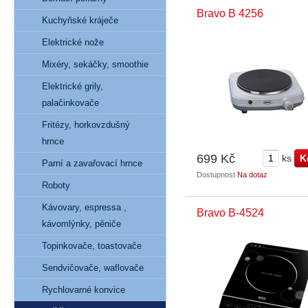
Bravo B 4256
Kuchyňské kráječe
Elektrické nože
Mixéry, sekáčky, smoothie
Elektrické grily,
palačinkovače
Fritézy, horkovzdušný
hrnce
699 Kč
ks
Parní a zavařovací hrnce
Dostupnost
Na dotaz
Roboty
Kávovary, espressa ,
Bravo B-4524
kávomlýnky, pěniče
Topinkovače, toastovače
Sendvičovače, waflovače
Rychlovarné konvice