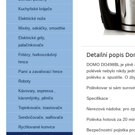
Kuchyňské kráječe
Elektrické nože
Mixéry, sekáčky, smoothie
Elektrické grily,
palačinkovače
Detailní popis D
Fritézy, horkovzdušný
hrnce
DOMO DO498BL je plně au
polévek nebylo nikdy jed
Parní a zavařovací hrnce
polévku a spustíte. O zb
Roboty
Polévkovar si sám surovi
Kávovary, espressa ,
Specifikace :
kávomlýnky, pěniče
Topinkovače, toastovače
Nerezová nádoba: pro zpr
Sendvičovače, waflovače
Polévka hotová za 20 mi
Rychlovarné konvice
Bezpečnostní pojistka pro