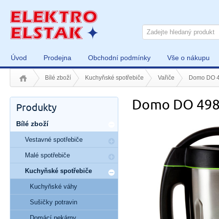
Úvod
Prodejna
Obchodní podmínky
Vše o nákupu
Bílé zboží
Kuchyňské spotřebiče
Vařiče
Domo DO 4
Domo DO 498
Produkty
Bílé zboží
Vestavné spotřebiče
Malé spotřebiče
Kuchyňské spotřebiče
Kuchyňské váhy
Sušičky potravin
Domácí pekárny