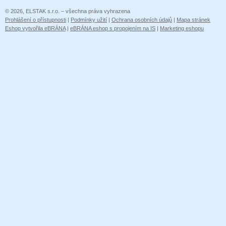
© 2026, ELSTAK s.r.o. – všechna práva vyhrazena
Prohlášení o přístupnosti
|
Podmínky užití
|
Ochrana osobních údajů
|
Mapa stránek
Eshop vytvořila eBRÁNA
|
eBRÁNA eshop s propojením na IS
|
Marketing eshopu