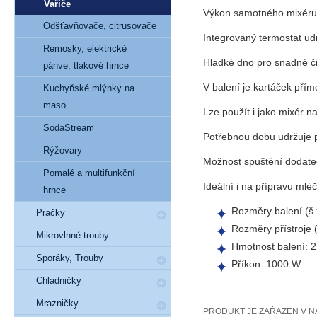
Vařiče
Výkon samotného mixér
Odšťavňovače, citrusovače
Integrovaný termostat ud
Remosky, elektrické
Hladké dno pro snadné či
pánve, tlakové hrnce
V balení je kartáček pří
Kuchyňské mlýnky na
maso
Lze použít i jako mixér 
SodaStream
Potřebnou dobu udržuje 
Rýžovary
Možnost spuštění dodateč
Pomalé a multifunkční
Ideální i na přípravu ml
hrnce
Rozměry balení (š 
Pračky
Rozměry přístroje (
Mikrovlnné trouby
Hmotnost balení: 2
Sporáky, Trouby
Příkon: 1000 W
Chladničky
Mrazničky
PRODUKT JE ZAŘAZEN V N