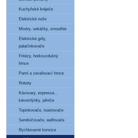
Kuchyňské kráječe
Elektrické nože
Mixéry, sekáčky, smoothie
Elektrické grily,
palačinkovače
Fritézy, horkovzdušný
hrnce
Parní a zavařovací hrnce
Roboty
Kávovary, espressa ,
kávomlýnky, pěniče
Topinkovače, toastovače
Sendvičovače, waflovače
Rychlovarné konvice