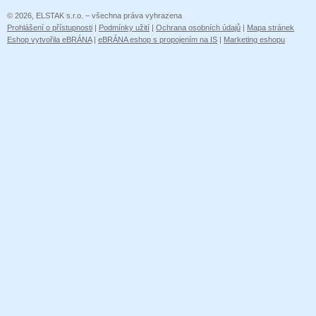
© 2026, ELSTAK s.r.o. – všechna práva vyhrazena
Prohlášení o přístupnosti
|
Podmínky užití
|
Ochrana osobních údajů
|
Mapa stránek
Eshop vytvořila eBRÁNA
|
eBRÁNA eshop s propojením na IS
|
Marketing eshopu