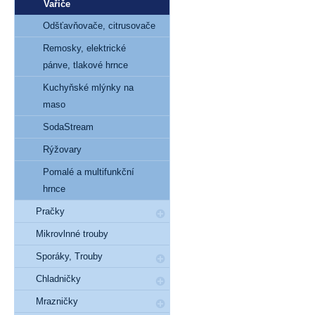
Vařiče
Odšťavňovače, citrusovače
Remosky, elektrické
pánve, tlakové hrnce
Kuchyňské mlýnky na
maso
SodaStream
Rýžovary
Pomalé a multifunkční
hrnce
Pračky
Mikrovlnné trouby
Sporáky, Trouby
Chladničky
Mrazničky