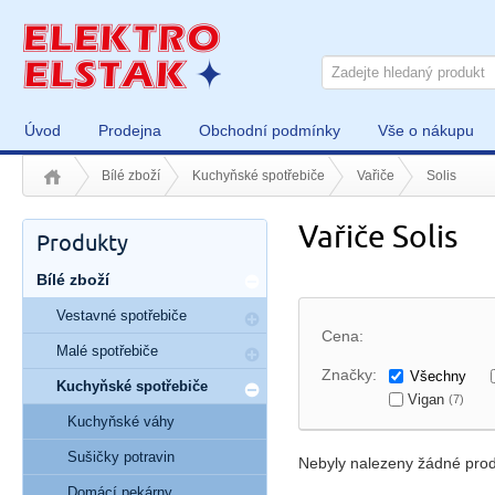
Úvod
Prodejna
Obchodní podmínky
Vše o nákupu
Bílé zboží
Kuchyňské spotřebiče
Vařiče
Solis
Vařiče Solis
Produkty
Bílé zboží
Vestavné spotřebiče
Cena:
Malé spotřebiče
Značky:
Všechny
Kuchyňské spotřebiče
Vigan
(7)
Kuchyňské váhy
Sušičky potravin
Nebyly nalezeny žádné prod
Domácí pekárny