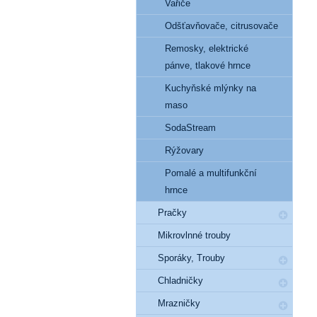
Vařiče
Odšťavňovače, citrusovače
Remosky, elektrické
pánve, tlakové hrnce
Kuchyňské mlýnky na
maso
SodaStream
Rýžovary
Pomalé a multifunkční
hrnce
Pračky
Mikrovlnné trouby
Sporáky, Trouby
Chladničky
Mrazničky