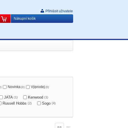
Přihlásit uživatele
Nákupní košík
Novinka
Výprodej
0)
(0)
(0)
JATA
Kenwood
(1)
(1)
Russell Hobbs
Sogo
(2)
(4)