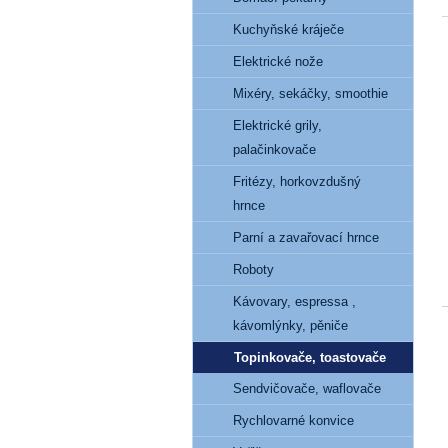
Kuchyňské kráječe
Elektrické nože
Mixéry, sekáčky, smoothie
Elektrické grily,
palačinkovače
Fritézy, horkovzdušný
hrnce
Parní a zavařovací hrnce
Roboty
Kávovary, espressa ,
kávomlýnky, pěniče
Topinkovače, toastovače
Sendvičovače, waflovače
Rychlovarné konvice