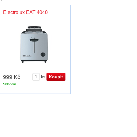
Electrolux EAT 4040
999 Kč
ks
Skladem