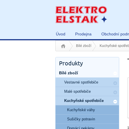
Úvod
Prodejna
Obchodní pod
Bílé zboží
Kuchyňské spotřeb
Produkty
Bílé zboží
Vestavné spotřebiče
Malé spotřebiče
Kuchyňské spotřebiče
Kuchyňské váhy
Sušičky potravin
Domácí pekárny