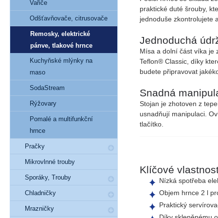
Vařiče
praktické duté šrouby, k
Odšťavňovače, citrusovače
jednoduše zkontrolujete 
Remosky, elektrické
Jednoduchá údr
pánve, tlakové hrnce
Mísa a dolní část víka je
Kuchyňské mlýnky na
Teflon® Classic
, díky kt
budete připravovat jakékol
maso
SodaStream
Snadná manipul
Stojan je zhotoven z tep
Rýžovary
usnadňují manipulaci. Ovl
Pomalé a multifunkční
tlačítko.
hrnce
Pračky
Mikrovlnné trouby
Klíčové vlastnost
Sporáky, Trouby
Nízká spotřeba
ele
Objem hrnce 2 l
pr
Chladničky
Praktický
servírova
Mrazničky
Díky
skleněnému 