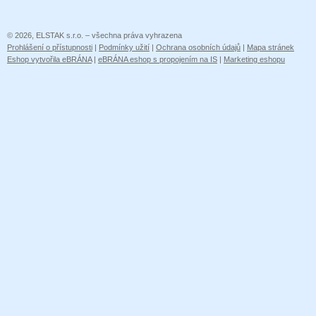
© 2026, ELSTAK s.r.o. – všechna práva vyhrazena
Prohlášení o přístupnosti
|
Podmínky užití
|
Ochrana osobních údajů
|
Mapa stránek
Eshop vytvořila eBRÁNA
|
eBRÁNA eshop s propojením na IS
|
Marketing eshopu