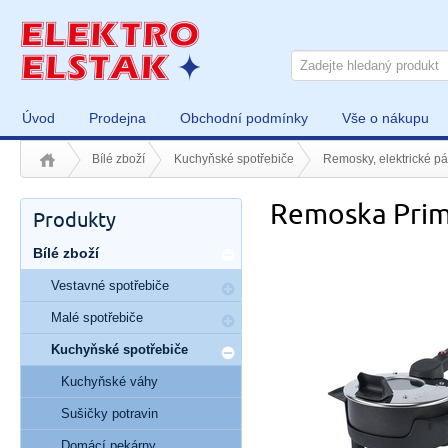
Úvod
Prodejna
Obchodní podmínky
Vše o nákupu
Bílé zboží
Kuchyňské spotřebiče
Remosky, elektrické pá
Remoska Prima
Produkty
Bílé zboží
Vestavné spotřebiče
Malé spotřebiče
Kuchyňské spotřebiče
Kuchyňské váhy
Sušičky potravin
Domácí pekárny