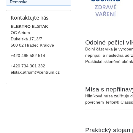
Remoska
Kontaktujte nás
ELEKTRO ELSTAK
OC Atrium
Dukelská 1713/7
Odolné pečicí ví
500 02 Hradec Králové
Dolní část víka je vyrob
nepřipálí a následná údrž
+420 495 582 514
Praktické skleněné okén
+420
734 301 332
elstak.atrium@centrum.cz
Mísa s nepřilna
Hliníková mísa zajištuje 
povrchem
Teflon® Classi
Praktický stojan