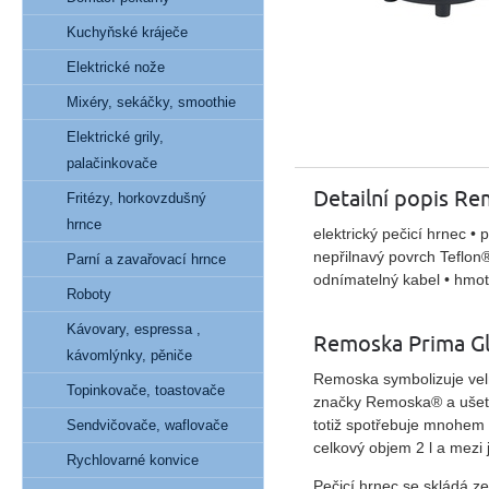
Kuchyňské kráječe
Elektrické nože
Mixéry, sekáčky, smoothie
Elektrické grily,
palačinkovače
Detailní popis Re
Fritézy, horkovzdušný
hrnce
elektrický pečicí hrnec •
nepřilnavý povrch Teflon®
Parní a zavařovací hrnce
odnímatelný kabel • hmot
Roboty
Kávovary, espressa ,
Remoska Prima Gl
kávomlýnky, pěniče
Remoska symbolizuje vel
Topinkovače, toastovače
značky Remoska® a ušetří 
totiž
spotřebuje mnohem
Sendvičovače, waflovače
celkový
objem 2 l
a mezi j
Rychlovarné konvice
Pečicí hrnec se skládá ze