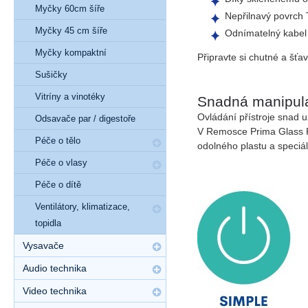
Myčky 60cm šíře
Nepřilnavý povrch
Myčky 45 cm šíře
Odnímatelný kabel
Myčky kompaktní
Připravte si chutné a šťa
Sušičky
Vitríny a vinotéky
Snadná manipula
Ovládání přístroje snad u
Odsavače par / digestoře
V Remosce Prima Glass P31
Péče o tělo
odolného plastu a
speciá
Péče o vlasy
Péče o dítě
Ventilátory, klimatizace,
topidla
Vysavače
Audio technika
Video technika