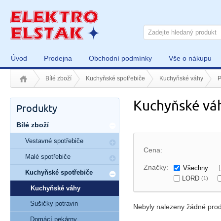
Úvod
Prodejna
Obchodní podmínky
Vše o nákupu
Bílé zboží
Kuchyňské spotřebiče
Kuchyňské váhy
P
Kuchyňské váh
Produkty
Bílé zboží
Vestavné spotřebiče
Cena:
Malé spotřebiče
Značky:
Všechny
Kuchyňské spotřebiče
LORD
(1)
Kuchyňské váhy
Sušičky potravin
Nebyly nalezeny žádné prod
Domácí pekárny