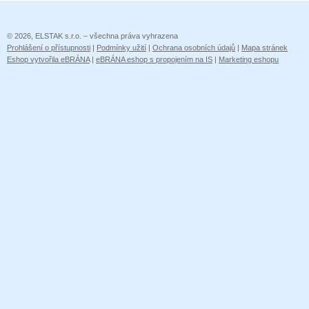
© 2026, ELSTAK s.r.o. – všechna práva vyhrazena
Prohlášení o přístupnosti
|
Podmínky užití
|
Ochrana osobních údajů
|
Mapa stránek
Eshop vytvořila eBRÁNA
|
eBRÁNA eshop s propojením na IS
|
Marketing eshopu