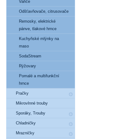
Vařiče
Odšťavňovače, citrusovače
Remosky, elektrické
pánve, tlakové hrnce
Kuchyňské mlýnky na
maso
SodaStream
Rýžovary
Pomalé a multifunkční
hrnce
Pračky
Mikrovlnné trouby
Sporáky, Trouby
Chladničky
Mrazničky