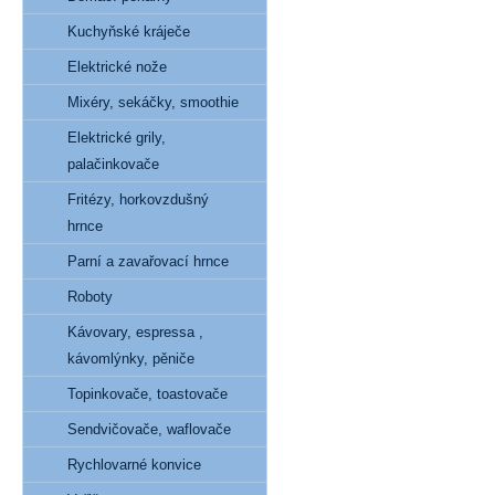
Kuchyňské kráječe
Elektrické nože
Mixéry, sekáčky, smoothie
Elektrické grily,
palačinkovače
Fritézy, horkovzdušný
hrnce
Parní a zavařovací hrnce
Roboty
Kávovary, espressa ,
kávomlýnky, pěniče
Topinkovače, toastovače
Sendvičovače, waflovače
Rychlovarné konvice