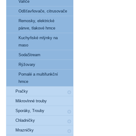
Vařiče
Odšťavňovače, citrusovače
Remosky, elektrické
pánve, tlakové hrnce
Kuchyňské mlýnky na
maso
SodaStream
Rýžovary
Pomalé a multifunkční
hrnce
Pračky
Mikrovlnné trouby
Sporáky, Trouby
Chladničky
Mrazničky