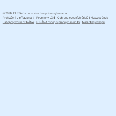
© 2026, ELSTAK s.r.o. – všechna práva vyhrazena
Prohlášení o přístupnosti
|
Podmínky užití
|
Ochrana osobních údajů
|
Mapa stránek
Eshop vytvořila eBRÁNA
|
eBRÁNA eshop s propojením na IS
|
Marketing eshopu