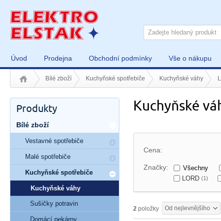
Úvod
Prodejna
Obchodní podmínky
Vše o nákupu
Bílé zboží
Kuchyňské spotřebiče
Kuchyňské váhy
L
Kuchyňské váh
Produkty
Bílé zboží
Vestavné spotřebiče
Cena:
Malé spotřebiče
Značky:
Všechny
Kuchyňské spotřebiče
LORD
(1)
Kuchyňské váhy
Sušičky potravin
Od nejlevnějšího
2
položky
Domácí pekárny