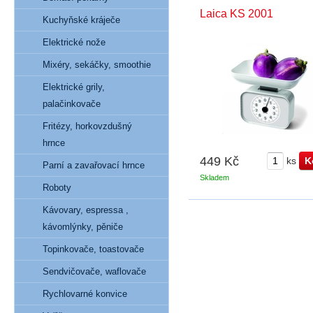
Laica KS 2001
Kuchyňské kráječe
Elektrické nože
Mixéry, sekáčky, smoothie
Elektrické grily,
palačinkovače
Fritézy, horkovzdušný
hrnce
449 Kč
ks
Parní a zavařovací hrnce
Skladem
Roboty
Kávovary, espressa ,
kávomlýnky, pěniče
Topinkovače, toastovače
Sendvičovače, waflovače
Rychlovarné konvice