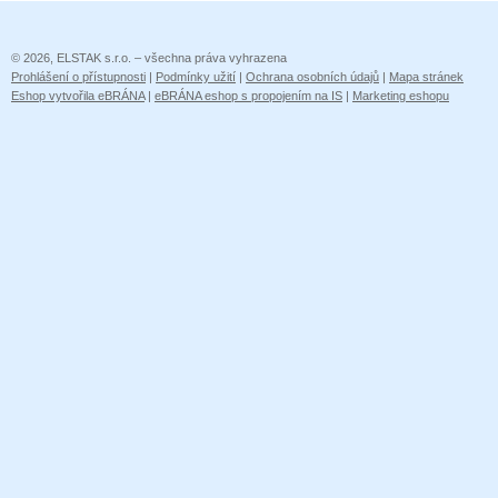
© 2026, ELSTAK s.r.o. – všechna práva vyhrazena
Prohlášení o přístupnosti
|
Podmínky užití
|
Ochrana osobních údajů
|
Mapa stránek
Eshop vytvořila eBRÁNA
|
eBRÁNA eshop s propojením na IS
|
Marketing eshopu