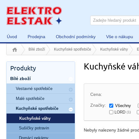
Úvod
Prodejna
Obchodní podmínky
Vše o nákupu
Bílé zboží
Kuchyňské spotřebiče
Kuchyňské váhy
Kuchyňské vá
Produkty
Bílé zboží
Vestavné spotřebiče
Cena:
Malé spotřebiče
Značky:
Všechny
Kuchyňské spotřebiče
LORD
(1)
Kuchyňské váhy
Sušičky potravin
Nebyly nalezeny žádné prod
Domácí pekárny