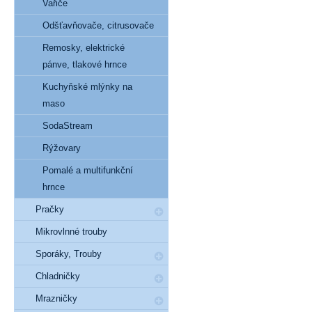
Vařiče
Odšťavňovače, citrusovače
Remosky, elektrické
pánve, tlakové hrnce
Kuchyňské mlýnky na
maso
SodaStream
Rýžovary
Pomalé a multifunkční
hrnce
Pračky
Mikrovlnné trouby
Sporáky, Trouby
Chladničky
Mrazničky