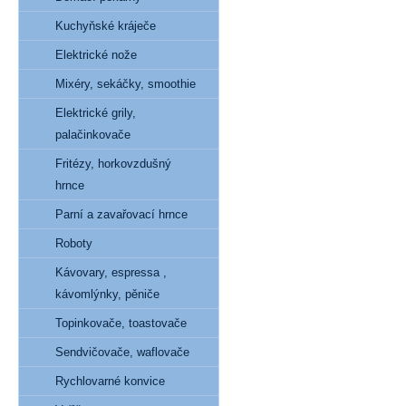
Kuchyňské kráječe
Elektrické nože
Mixéry, sekáčky, smoothie
Elektrické grily,
palačinkovače
Fritézy, horkovzdušný
hrnce
Parní a zavařovací hrnce
Roboty
Kávovary, espressa ,
kávomlýnky, pěniče
Topinkovače, toastovače
Sendvičovače, waflovače
Rychlovarné konvice