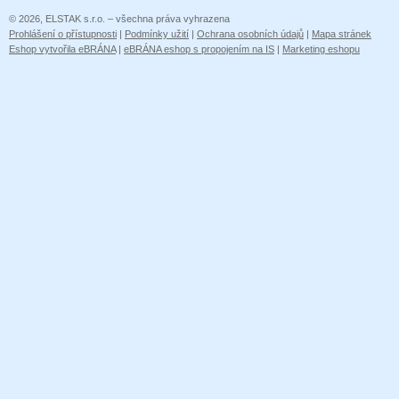
© 2026, ELSTAK s.r.o. – všechna práva vyhrazena
Prohlášení o přístupnosti
|
Podmínky užití
|
Ochrana osobních údajů
|
Mapa stránek
Eshop vytvořila eBRÁNA
|
eBRÁNA eshop s propojením na IS
|
Marketing eshopu