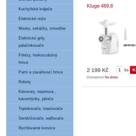
Kluge 489.8
Kuchyňské kráječe
Elektrické nože
Mixéry, sekáčky, smoothie
Elektrické grily,
palačinkovače
Fritézy, horkovzdušný
hrnce
2 199 Kč
ks
Parní a zavařovací hrnce
Dostupnost
Na dotaz
Roboty
Kávovary, espressa ,
kávomlýnky, pěniče
Topinkovače, toastovače
Sendvičovače, waflovače
Rychlovarné konvice