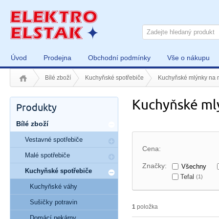
Úvod
Prodejna
Obchodní podmínky
Vše o nákupu
Bílé zboží
Kuchyňské spotřebiče
Kuchyňské mlýnky na
Kuchyňské ml
Produkty
Bílé zboží
Vestavné spotřebiče
Cena:
Malé spotřebiče
Značky:
Všechny
Kuchyňské spotřebiče
Tefal
(1)
Kuchyňské váhy
Sušičky potravin
1
položka
Domácí pekárny