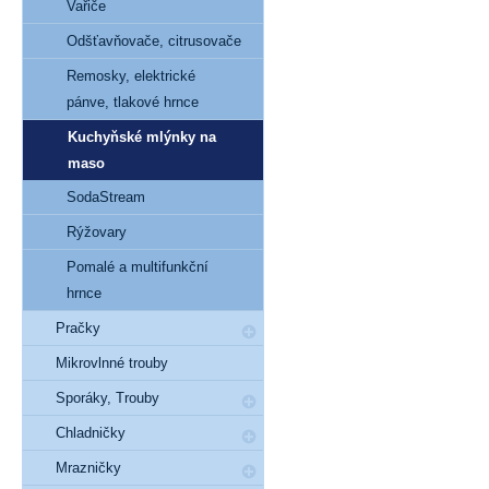
Vařiče
Odšťavňovače, citrusovače
Remosky, elektrické
pánve, tlakové hrnce
Kuchyňské mlýnky na
maso
SodaStream
Rýžovary
Pomalé a multifunkční
hrnce
Pračky
Mikrovlnné trouby
Sporáky, Trouby
Chladničky
Mrazničky