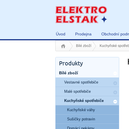
Úvod
Prodejna
Obchodní pod
Bílé zboží
Kuchyňské spotřeb
Produkty
Bílé zboží
Vestavné spotřebiče
Malé spotřebiče
Kuchyňské spotřebiče
Kuchyňské váhy
Sušičky potravin
Domácí pekárny