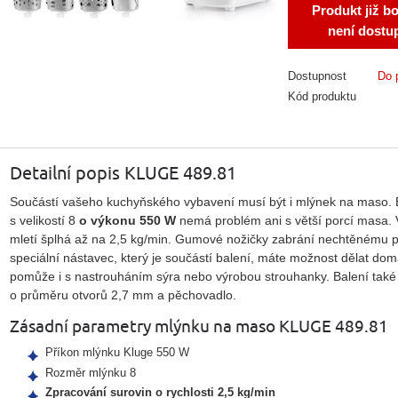
Produkt již b
není dostu
Dostupnost
Do 
Kód produktu
Detailní popis KLUGE 489.81
Součástí vašeho kuchyňského vybavení musí být i mlýnek na maso. 
s velikostí 8
o výkonu
550 W
nemá problém ani s větší porcí masa.
mletí šplhá až na 2,5 kg/min. Gumové nožičky zabrání nechtěnému 
speciální nástavec, který je součástí balení, máte možnost dělat do
pomůže i s nastrouháním sýra nebo výrobou strouhanky. Balení také
o průměru otvorů 2,7 mm a pěchovadlo.
Zásadní parametry mlýnku na maso KLUGE 489.81
Příkon mlýnku Kluge 550 W
Rozměr mlýnku 8
Zpracování surovin o rychlosti
2,5 kg/min