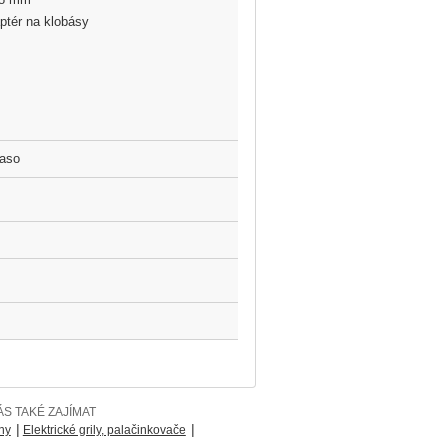
ptér na klobásy
aso
S TAKÉ ZAJÍMAT
|
|
ny
Elektrické grily, palačinkovače