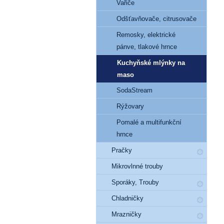
Vařiče
Odšťavňovače, citrusovače
Remosky, elektrické
pánve, tlakové hrnce
Kuchyňské mlýnky na
maso
SodaStream
Rýžovary
Pomalé a multifunkční
hrnce
Pračky
Mikrovlnné trouby
Sporáky, Trouby
Chladničky
Mrazničky