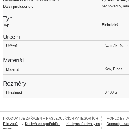
Děrované kotouče (hrubost mletí)
pěchovadlo, ada
Další příslušenství
Typ
Elektrický
Typ
Určení
Na mák, Na m
Určení
Materiál
Kov, Plast
Materiál
Rozměry
3 480 g
Hmotnost
PRODUKT JE ZAŘAZEN V NÁSLEDUJÍCÍCH KATEGORIÍCH
MOHLO BY VÁ
→
→
Bílé zboží
Kuchyňské spotřebiče
Kuchyňské mlýnky na
Domácí pekár