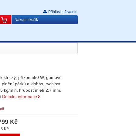
Přihlásit uživatele
Nákupní košík
lektrický, příkon 550 W, gumové
a plnění párků a klobás, rychlost
5 kg/min, hrubost mletí 2,7 mm,
ní
Detailní informace
rii
799 Kč
13 Kč