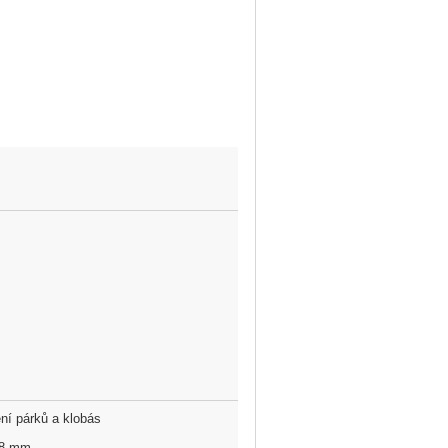
y
ění párků a klobás
 8 mm