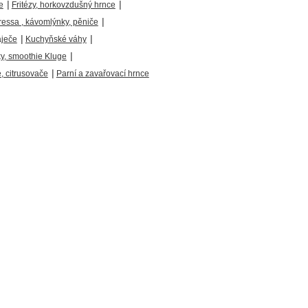
|
|
e
Fritézy, horkovzdušný hrnce
|
ressa , kávomlýnky, pěniče
|
|
áječe
Kuchyňské váhy
|
ky, smoothie Kluge
|
 citrusovače
Parní a zavařovací hrnce