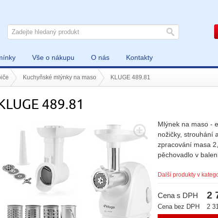
mínky
Vše o nákupu
O nás
Kontakty
iče
Kuchyňské mlýnky na maso
KLUGE 489.81
KLUGE 489.81
Mlýnek na maso - e
nožičky, strouhání 
zpracování masa 2,
pěchovadlo v bale
Další produkty v katego
2 
Cena s DPH
Cena bez DPH
2 3