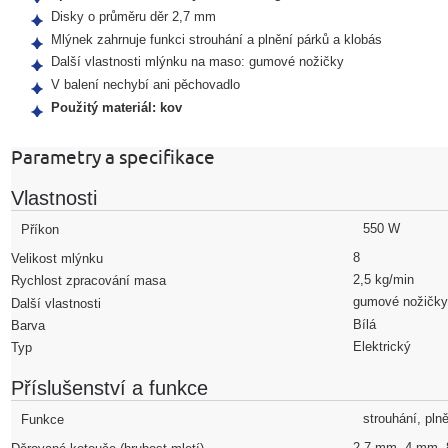
Disky o průměru děr 2,7 mm
Mlýnek zahrnuje funkci strouhání a plnění párků a klobás
Další vlastnosti mlýnku na maso: gumové nožičky
V balení nechybí ani pěchovadlo
Použitý materiál:
kov
Parametry a specifikace
Vlastnosti
550 W
Příkon
8
Velikost mlýnku
2,5 kg/min
Rychlost zpracování masa
gumové nožičk
Další vlastnosti
Bílá
Barva
Elektrický
Typ
Příslušenství a funkce
strouhání, pln
Funkce
2,7 mm, 4 mm,