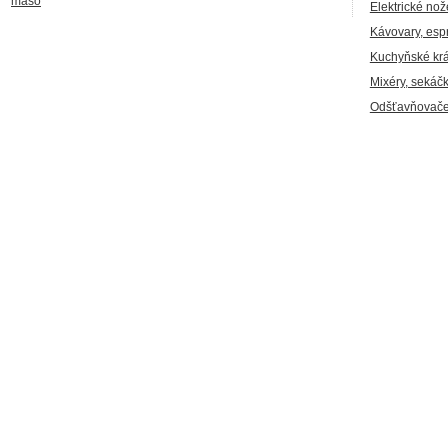
maso
Elektrické nož
Kávovary, esp
Kuchyňské kr
Mixéry, sekáč
Odšťavňovače,