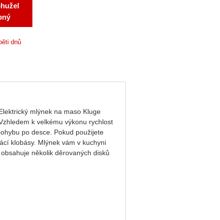
ohužel
pný
pěti dnů
Elektrický mlýnek na maso Kluge
 Vzhledem k velkému výkonu rychlost
pohybu po desce. Pokud použijete
mácí klobásy. Mlýnek vám v kuchyni
 obsahuje několik děrovaných disků