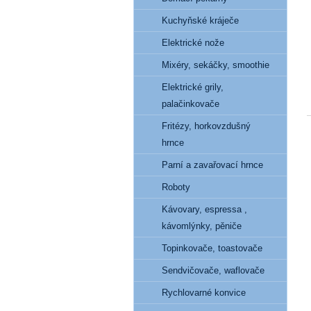
Kuchyňské kráječe
Elektrické nože
Mixéry, sekáčky, smoothie
Elektrické grily,
palačinkovače
Fritézy, horkovzdušný
hrnce
Parní a zavařovací hrnce
Roboty
Kávovary, espressa ,
kávomlýnky, pěniče
Topinkovače, toastovače
Sendvičovače, waflovače
Rychlovarné konvice