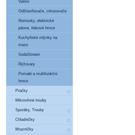
Vařiče
Odšťavňovače, citrusovače
Remosky, elektrické
pánve, tlakové hrnce
Kuchyňské mlýnky na
maso
SodaStream
Rýžovary
Pomalé a multifunkční
hrnce
Pračky
Mikrovlnné trouby
Sporáky, Trouby
Chladničky
Mrazničky