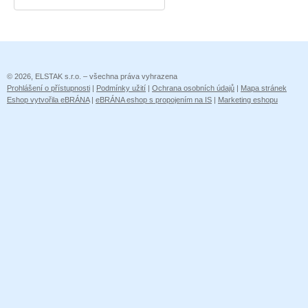
© 2026, ELSTAK s.r.o. – všechna práva vyhrazena
Prohlášení o přístupnosti
|
Podmínky užití
|
Ochrana osobních údajů
|
Mapa stránek
Eshop vytvořila eBRÁNA
|
eBRÁNA eshop s propojením na IS
|
Marketing eshopu