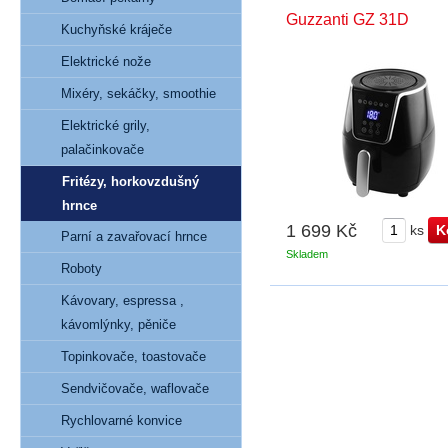
Guzzanti GZ 31D
Kuchyňské kráječe
Elektrické nože
Mixéry, sekáčky, smoothie
Elektrické grily,
palačinkovače
Fritézy, horkovzdušný
hrnce
1 699 Kč
ks
Parní a zavařovací hrnce
Skladem
Roboty
Kávovary, espressa ,
kávomlýnky, pěniče
Topinkovače, toastovače
Sendvičovače, waflovače
Rychlovarné konvice