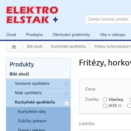
Úvod
Prodejna
Obchodní podmínky
Vše o nákupu
Bílé zboží
Kuchyňské spotřebiče
Fritézy, horkovzdušný 
Fritézy, hork
Produkty
Bílé zboží
Vestavné spotřebiče
Cena:
Malé spotřebiče
Značky:
Všechny
Kuchyňské spotřebiče
JATA
(2)
Kuchyňské váhy
Sušičky potravin
1
položka
Domácí pekárny