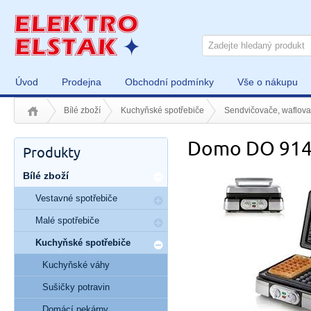
Úvod
Prodejna
Obchodní podmínky
Vše o nákupu
Bílé zboží
Kuchyňské spotřebiče
Sendvičovače, waflov
Domo DO 91
Produkty
Bílé zboží
Vestavné spotřebiče
Malé spotřebiče
Kuchyňské spotřebiče
Kuchyňské váhy
Sušičky potravin
Domácí pekárny