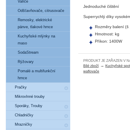
Vařiče
Jednoduché čištění
Odšťavňovače, citrusovače
Superrychlý díky vysok
Remosky, elektrické
Rozměry balení (š 
pánve, tlakové hrnce
Hmotnost: kg
Kuchyňské mlýnky na
Příkon: 1400W
maso
SodaStream
PRODUKT JE ZAŘAZEN V N
Rýžovary
→
Bílé zboží
Kuchyňské spot
Pomalé a multifunkční
waflovače
hrnce
Pračky
Mikrovlnné trouby
Sporáky, Trouby
Chladničky
Mrazničky