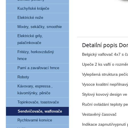
Kuchyňské kráječe
Elektrické nože
Mixéry, sekáčky, smoothie
Elektrické grily,
palačinkovače
Detailní popis 
Fritézy, horkovzdušný
Belgický vaflovač 4x7 s
hrnce
Upeče 2 ks vaflí o rozmě
Parní a zavařovací hrnce
Vylepšená struktura pečíc
Roboty
Vysoce kvalitní nepřilnav
Kávovary, espressa ,
kávomlýnky, pěniče
Stylový kovový design ve 
Topinkovače, toastovače
Ruční ovládání teploty p
Sendvičovače, waflovače
Vestavěný časovač
Rychlovarné konvice
Indikace zapnutí/vypnutí 