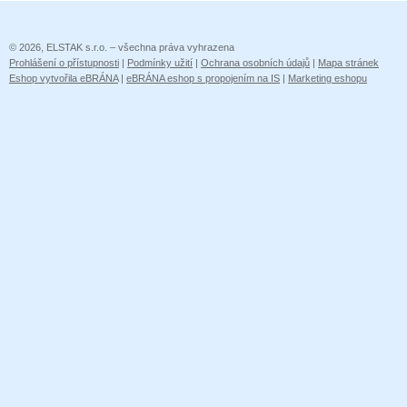
© 2026, ELSTAK s.r.o. – všechna práva vyhrazena
Prohlášení o přístupnosti
|
Podmínky užití
|
Ochrana osobních údajů
|
Mapa stránek
Eshop vytvořila eBRÁNA
|
eBRÁNA eshop s propojením na IS
|
Marketing eshopu