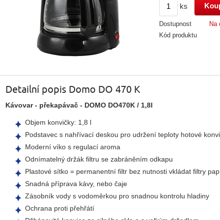
ks
Dostupnost
Na 
Kód produktu
Detailní popis Domo DO 470 K
Kávovar - překapávač - DOMO DO470K / 1,8l
Objem konvičky: 1,8 l
Podstavec s nahřívací deskou pro udržení teploty hotové konv
Moderní víko s regulací aroma
Odnímatelný držák filtru se zabráněním odkapu
Plastové sítko = permanentní filtr bez nutnosti vkládat filtry pa
Snadná příprava kávy, nebo čaje
Zásobník vody s vodoměrkou pro snadnou kontrolu hladiny
Ochrana proti přehřátí