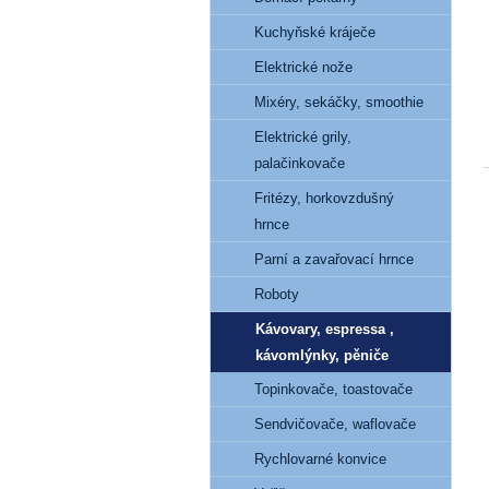
Kuchyňské kráječe
Elektrické nože
Mixéry, sekáčky, smoothie
Elektrické grily,
palačinkovače
Fritézy, horkovzdušný
hrnce
Parní a zavařovací hrnce
Roboty
Kávovary, espressa ,
kávomlýnky, pěniče
Topinkovače, toastovače
Sendvičovače, waflovače
Rychlovarné konvice