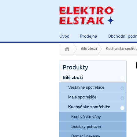
Úvod
Prodejna
Obchodní pod
Bílé zboží
Kuchyňské spotřeb
Produkty
Bílé zboží
Vestavné spotřebiče
Malé spotřebiče
Kuchyňské spotřebiče
Kuchyňské váhy
Sušičky potravin
Domácí pekárny