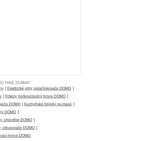
S TAKÉ ZAJÍMAT
|
|
ny
Elektrické grily, palačinkovače DOMO
|
|
e
Fritézy, horkovzdušný hrnce DOMO
|
|
áječe DOMO
Kuchyňské mlýnky na maso
|
áhy DOMO
|
ky, smoothie DOMO
|
, citrusovače DOMO
řovací hrnce DOMO