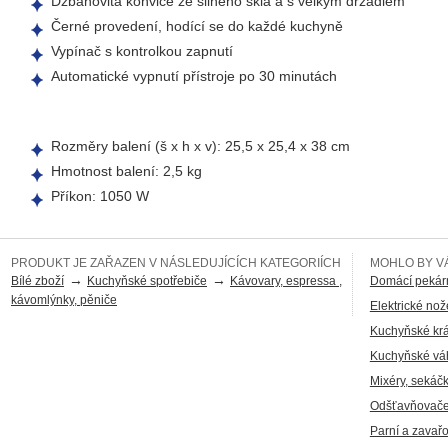
Džbánovitá konvice ze silného skla a s velkým držadlem
Černé provedení, hodící se do každé kuchyně
Vypínač s kontrolkou zapnutí
Automatické vypnutí přístroje po 30 minutách
Rozměry balení (š x h x v): 25,5 x 25,4 x 38 cm
Hmotnost balení: 2,5 kg
Příkon: 1050 W
PRODUKT JE ZAŘAZEN V NÁSLEDUJÍCÍCH KATEGORIÍCH
MOHLO BY VÁ
→
→
Bílé zboží
Kuchyňské spotřebiče
Kávovary, espressa ,
Domácí pekár
kávomlýnky, pěniče
Elektrické nož
Kuchyňské kr
Kuchyňské v
Mixéry, sekáč
Odšťavňovače
Parní a zava