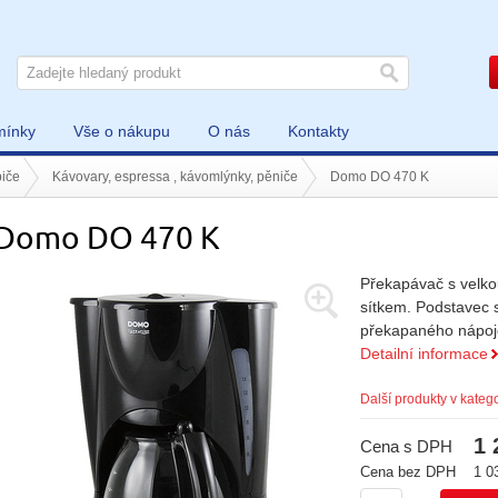
mínky
Vše o nákupu
O nás
Kontakty
iče
Kávovary, espressa , kávomlýnky, pěniče
Domo DO 470 K
Domo DO 470 K
Překapávač s velkou
sítkem. Podstavec s
překapaného nápoje
Detailní informace
Další produkty v katego
1 
Cena s DPH
Cena bez DPH
1 0