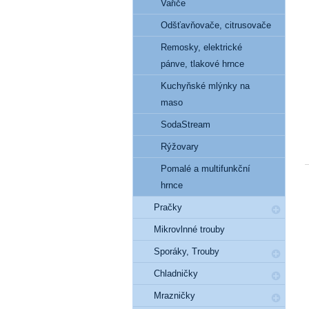
Vařiče
Odšťavňovače, citrusovače
Remosky, elektrické
pánve, tlakové hrnce
Kuchyňské mlýnky na
maso
SodaStream
Rýžovary
Pomalé a multifunkční
hrnce
Pračky
Mikrovlnné trouby
Sporáky, Trouby
Chladničky
Mrazničky