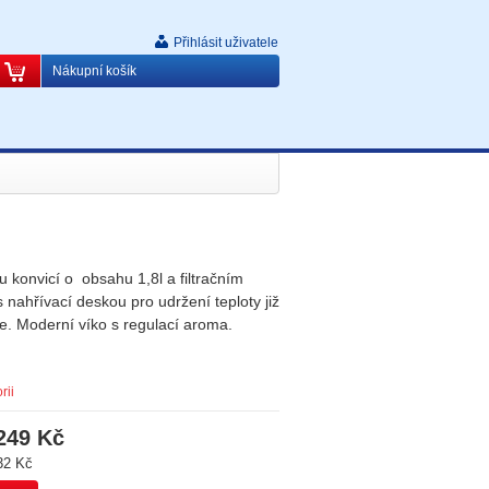
Přihlásit uživatele
Nákupní košík
 konvicí o obsahu 1,8l a filtračním
 nahřívací deskou pro udržení teploty již
. Moderní víko s regulací aroma.
rii
249 Kč
32 Kč