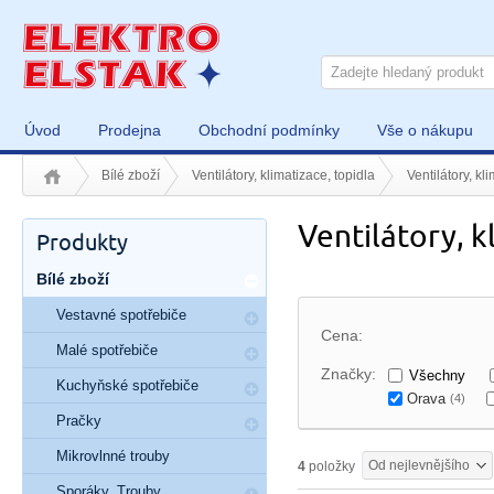
Úvod
Prodejna
Obchodní podmínky
Vše o nákupu
Bílé zboží
Ventilátory, klimatizace, topidla
Ventilátory, kl
Ventilátory, 
Produkty
Bílé zboží
Vestavné spotřebiče
Cena:
Malé spotřebiče
Značky:
Všechny
Kuchyňské spotřebiče
Orava
(4)
Pračky
Mikrovlnné trouby
Od nejlevnějšího
4
položky
Sporáky, Trouby