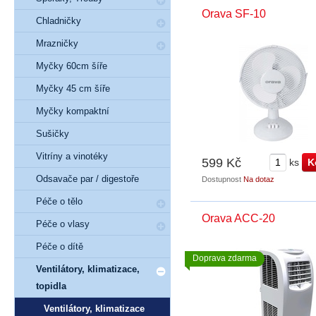
Orava SF-10
Chladničky
Mrazničky
Myčky 60cm šíře
Myčky 45 cm šíře
Myčky kompaktní
Sušičky
Vitríny a vinotéky
599 Kč
ks
Odsavače par / digestoře
Dostupnost
Na dotaz
Péče o tělo
Orava ACC-20
Péče o vlasy
Péče o dítě
Doprava zdarma
Ventilátory, klimatizace,
topidla
Ventilátory, klimatizace