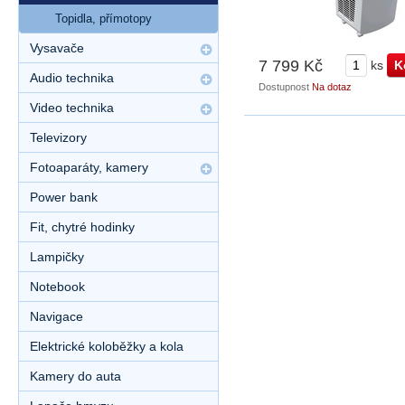
Topidla, přímotopy
Vysavače
7 799 Kč
ks
Audio technika
Dostupnost
Na dotaz
Video technika
Televizory
Fotoaparáty, kamery
Power bank
Fit, chytré hodinky
Lampičky
Notebook
Navigace
Elektrické koloběžky a kola
Kamery do auta