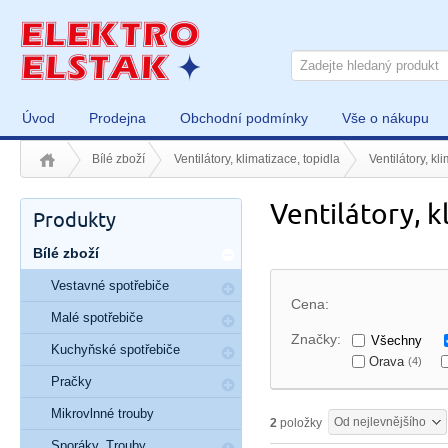
Úvod
Prodejna
Obchodní podmínky
Vše o nákupu
Bílé zboží
Ventilátory, klimatizace, topidla
Ventilátory, kl
Ventilátory, 
Produkty
Bílé zboží
Vestavné spotřebiče
Cena:
Malé spotřebiče
Značky:
Všechny
Kuchyňské spotřebiče
Orava
(4)
Pračky
Mikrovlnné trouby
Od nejlevnějšího
2
položky
Sporáky, Trouby