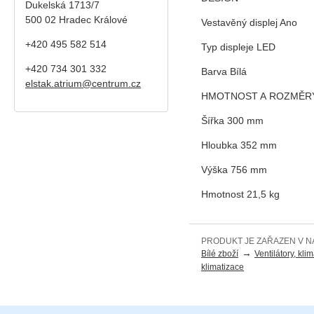
Dukelská 1713/7
500 02 Hradec Králové
Vestavěný displej Ano
+420 495 582 514
Typ displeje LED
+420
734 301 332
Barva Bílá
elstak.atrium@centrum.cz
HMOTNOST A ROZMĚR
Šířka 300 mm
Hloubka 352 mm
Výška 756 mm
Hmotnost 21,5 kg
PRODUKT JE ZAŘAZEN V N
→
Bílé zboží
Ventilátory, kli
klimatizace