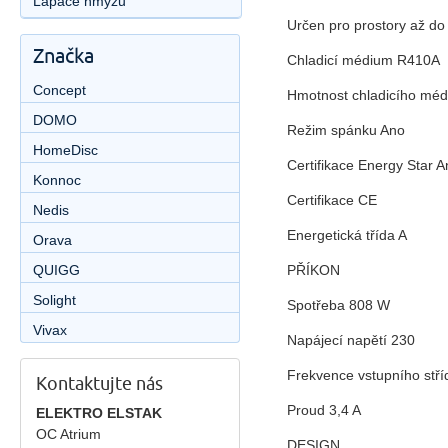
Lapače hmyzu
Určen pro prostory až d
Značka
Chladicí médium R410A
Concept
Hmotnost chladicího méd
DOMO
Režim spánku Ano
HomeDisc
Certifikace Energy Star 
Konnoc
Certifikace CE
Nedis
Energetická třída A
Orava
PŘÍKON
QUIGG
Solight
Spotřeba 808 W
Vivax
Napájecí napětí 230
Frekvence vstupního stř
Kontaktujte nás
Proud 3,4 A
ELEKTRO ELSTAK
OC Atrium
DESIGN