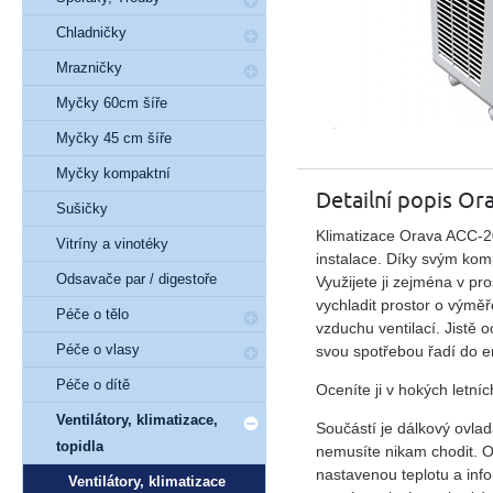
Chladničky
Mrazničky
Myčky 60cm šíře
Myčky 45 cm šíře
Myčky kompaktní
Detailní popis Or
Sušičky
Klimatizace Orava ACC-2
Vitríny a vinotéky
instalace. Díky svým kom
Odsavače par / digestoře
Využijete ji zejména v p
vychladit prostor o výměř
Péče o tělo
vzduchu ventilací. Jistě 
Péče o vlasy
svou spotřebou řadí do en
Péče o dítě
Oceníte ji v hokých letní
Ventilátory, klimatizace,
Součástí je dálkový ovlad
topidla
nemusíte nikam chodit. O
nastavenou teplotu a inf
Ventilátory, klimatizace