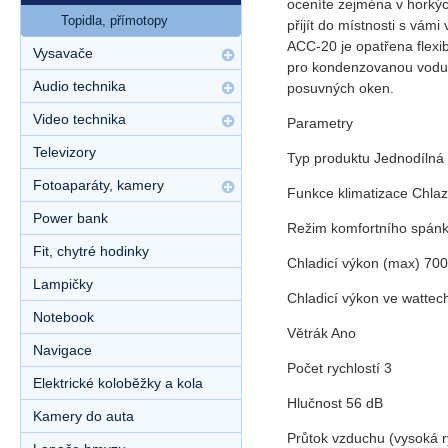
oceníte zejména v horkých
Topidla, přímotopy
přijít do místnosti s vám
ACC-20 je opatřena flexib
Vysavače
pro kondenzovanou vodu a
Audio technika
posuvných oken.
Video technika
Parametry
Televizory
Typ produktu Jednodílná 
Fotoaparáty, kamery
Funkce klimatizace Chlaze
Power bank
Režim komfortního spán
Fit, chytré hodinky
Chladicí výkon (max) 70
Lampičky
Chladicí výkon ve watte
Notebook
Větrák Ano
Navigace
Počet rychlostí 3
Elektrické koloběžky a kola
Hlučnost 56 dB
Kamery do auta
Průtok vzduchu (vysoká r