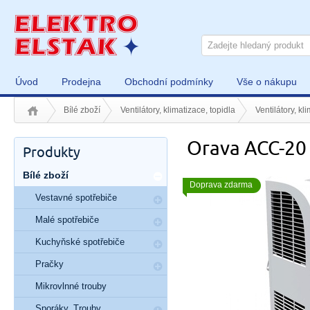
Úvod
Prodejna
Obchodní podmínky
Vše o nákupu
Bílé zboží
Ventilátory, klimatizace, topidla
Ventilátory, kl
Orava ACC-20
Produkty
Bílé zboží
Doprava zdarma
Vestavné spotřebiče
Malé spotřebiče
Kuchyňské spotřebiče
Pračky
Mikrovlnné trouby
Sporáky, Trouby