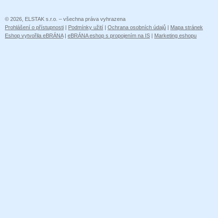
© 2026, ELSTAK s.r.o. – všechna práva vyhrazena
Prohlášení o přístupnosti
|
Podmínky užití
|
Ochrana osobních údajů
|
Mapa stránek
Eshop vytvořila eBRÁNA
|
eBRÁNA eshop s propojením na IS
|
Marketing eshopu