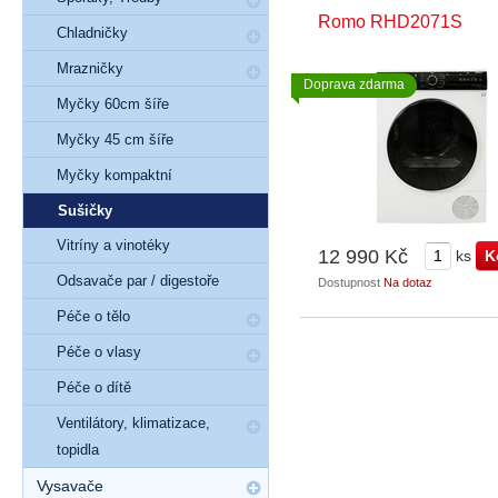
Romo RHD2071S
Chladničky
Mrazničky
Doprava zdarma
Myčky 60cm šíře
Myčky 45 cm šíře
Myčky kompaktní
Sušičky
Vitríny a vinotéky
12 990 Kč
ks
Odsavače par / digestoře
Dostupnost
Na dotaz
Péče o tělo
Péče o vlasy
Péče o dítě
Ventilátory, klimatizace,
topidla
Vysavače