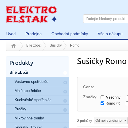
Úvod
Prodejna
Obchodní podmínky
Vše o nákupu
Bílé zboží
Sušičky
Romo
Sušičky Romo
Produkty
Bílé zboží
Vestavné spotřebiče
Cena:
Malé spotřebiče
Značky:
Všechny
Kuchyňské spotřebiče
Romo
(2)
Pračky
Mikrovlnné trouby
Od nejlevnějšího
2
položky
Sporáky, Trouby