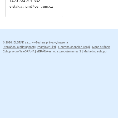
+420
734 301 332
elstak.atrium@centrum.cz
© 2026, ELSTAK s.r.o. – všechna práva vyhrazena
Prohlášení o přístupnosti
|
Podmínky užití
|
Ochrana osobních údajů
|
Mapa stránek
Eshop vytvořila eBRÁNA
|
eBRÁNA eshop s propojením na IS
|
Marketing eshopu