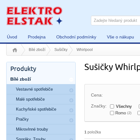
Úvod
Prodejna
Obchodní podmínky
Vše o nákupu
Bílé zboží
Sušičky
Whirlpool
Sušičky Whirl
Produkty
Bílé zboží
Vestavné spotřebiče
Cena:
Malé spotřebiče
Značky:
Všechny
Kuchyňské spotřebiče
Romo
(2)
Pračky
Mikrovlnné trouby
1
položka
Sporáky, Trouby