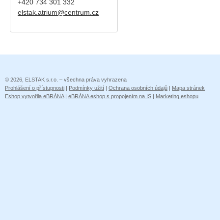
+420
734 301 332
elstak.atrium@centrum.cz
© 2026, ELSTAK s.r.o. – všechna práva vyhrazena
Prohlášení o přístupnosti
|
Podmínky užití
|
Ochrana osobních údajů
|
Mapa stránek
Eshop vytvořila eBRÁNA
|
eBRÁNA eshop s propojením na IS
|
Marketing eshopu