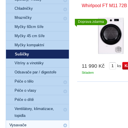
Whirlpool FT M11 72B
Chladničky
Mrazničky
Doprava zdarma
Myčky 60cm šíře
Myčky 45 cm šíře
Myčky kompaktní
Sušičky
Vitríny a vinotéky
11 990 Kč
ks
Odsavače par / digestoře
Skladem
Péče o tělo
Péče o vlasy
Péče o dítě
Ventilátory, klimatizace,
topidla
Vysavače