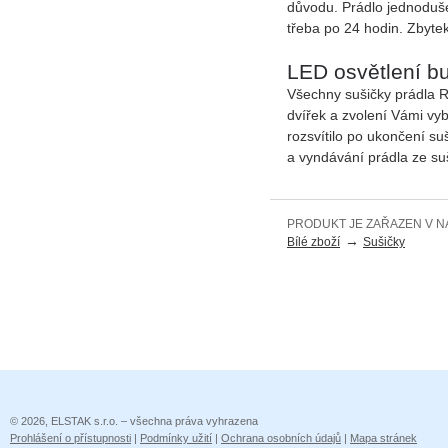
důvodu. Prádlo jednoduše 
třeba po 24 hodin. Zbytek
LED osvětlení b
Všechny sušičky prádla R
dvířek a zvolení Vámi v
rozsvítilo po ukončení s
a vyndávání prádla ze suš
PRODUKT JE ZAŘAZEN V N
→
Bílé zboží
Sušičky
© 2026, ELSTAK s.r.o. – všechna práva vyhrazena
Prohlášení o přístupnosti
|
Podmínky užití
|
Ochrana osobních údajů
|
Mapa stránek