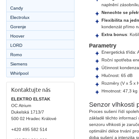
naplnění zásobník
Candy
Nenechte se přek
Electrolux
Flexibilita na jed
Gorenje
kondenzát přímo n
Extra bonus
: Koš
Hoover
Parametry
LORD
Energetická třída:
Romo
Roční spotřeba en
Siemens
Účinnost kondenza
Whirlpool
Hlučnost: 65 dB
Rozměry (V x Š x H
Kontaktujte nás
Hmotnost: 47,3 kg
ELEKTRO ELSTAK
Senzor vlhkosti 
OC Atrium
Proces sušení řídí spoleh
Dukelská 1713/7
základě těchto informací
500 02 Hradec Králové
senzoru vlhkosti je zaru
+420 495 582 514
optimální délce trvání p
doba sušení a intenzita 