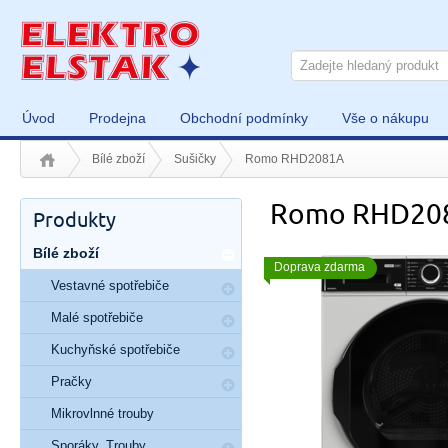
Úvod
Prodejna
Obchodní podmínky
Vše o nákupu
Bílé zboží
Sušičky
Romo RHD2081A
Romo RHD20
Produkty
Bílé zboží
Doprava zdarma
Vestavné spotřebiče
Malé spotřebiče
Kuchyňské spotřebiče
Pračky
Mikrovlnné trouby
Sporáky, Trouby