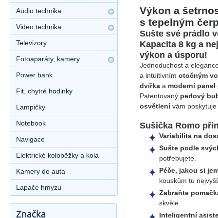
Výkon a šetrno
Audio technika
s tepelným čer
Video technika
Sušte své prádlo 
Televizory
Kapacita 8 kg a ne
výkon a úsporu!
Fotoaparáty, kamery
Jednoduchost a elegance 
Power bank
a intuitivním
otočným vo
dvířka
a
moderní panel
Fit, chytré hodinky
Patentovaný
perlový b
osvětlení
vám poskytuje 
Lampičky
Notebook
Sušička Romo přin
Variabilita na do
Navigace
Sušte podle svýc
Elektrické koloběžky a kola
potřebujete.
Péče, jakou si jem
Kamery do auta
kouskům tu nejvyšš
Lapače hmyzu
Zabraňte pomačká
skvěle.
Značka
Inteligentní asis