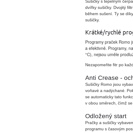
Sušičky s tepelným čerpa
dvířky sušičky. Dvojitý fi
během sušení. Ty se díky
sušičky.
Krátké/rychlé pr
Programy praček Romo jso
a efektivně. Programy, n
°C), nejsou uměle prodlu
Nezapomeňte fitr po každé
Anti Crease - oc
Sušičky Romo jsou vybave
voňavé a nadýchané. Poku
se automaticky tato funk
v obou směrech, čímž se
Odložený start
Pračky a sušičky vybaven
programu s časovým posun