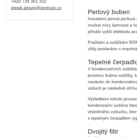
+420
734 301 332
elstak.atrium@centrum.cz
Perlový buben
Inovativní jemná
perlová 
možné míry
šetrnosti a 
přináší vyšší
efektivitu pr
Pračkám a sušičkám ROMO 
vždy postaráno s maximá
Tepelné čerpadl
V kondenzačních sušičkác
prostoru bubnu sušičky, k
nasáván do kondenzátoru 
vzduch je následně ohřív
Výsledkem tohoto procesu
kondenzační sušičce klesá
vháněného vzduchu, kter
s tepelným čerpadlem vyp
Dvojitý filtr