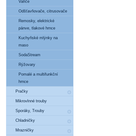
Vařiče
Odšťavňovače, citrusovače
Remosky, elektrické
pánve, tlakové hrnce
Kuchyňské mlýnky na
maso
SodaStream
Rýžovary
Pomalé a multifunkční
hrnce
Pračky
Mikrovlnné trouby
Sporáky, Trouby
Chladničky
Mrazničky