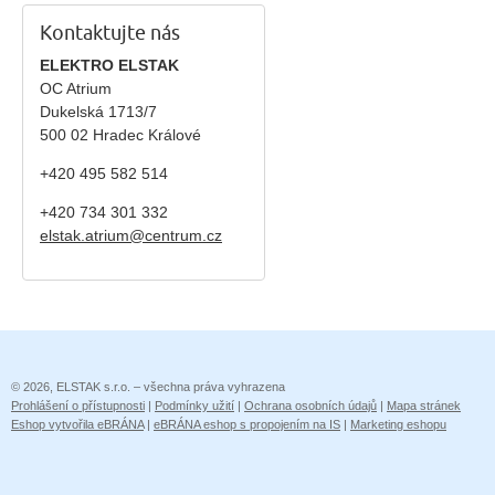
Kontaktujte nás
ELEKTRO ELSTAK
OC Atrium
Dukelská 1713/7
500 02 Hradec Králové
+420 495 582 514
+420
734 301 332
elstak.atrium@centrum.cz
© 2026, ELSTAK s.r.o. – všechna práva vyhrazena
Prohlášení o přístupnosti
|
Podmínky užití
|
Ochrana osobních údajů
|
Mapa stránek
Eshop vytvořila eBRÁNA
|
eBRÁNA eshop s propojením na IS
|
Marketing eshopu