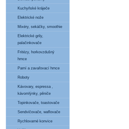
Kuchyňské kráječe
Elektrické nože
Mixéry, sekáčky, smoothie
Elektrické grily,
palačinkovače
Fritézy, horkovzdušný
hrnce
Parní a zavařovací hrnce
Roboty
Kávovary, espressa ,
kávomlýnky, pěniče
Topinkovače, toastovače
Sendvičovače, waflovače
Rychlovarné konvice