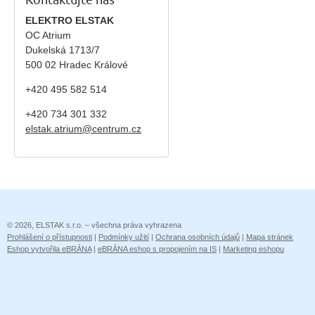
Kontaktujte nás
ELEKTRO ELSTAK
OC Atrium
Dukelská 1713/7
500 02 Hradec Králové
+420 495 582 514
+420
734 301 332
elstak.atrium@centrum.cz
© 2026, ELSTAK s.r.o. – všechna práva vyhrazena
Prohlášení o přístupnosti
|
Podmínky užití
|
Ochrana osobních údajů
|
Mapa stránek
Eshop vytvořila eBRÁNA
|
eBRÁNA eshop s propojením na IS
|
Marketing eshopu