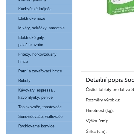
Kuchyňské kráječe
Elektrické nože
Mixéry, sekáčky, smoothie
Elektrické grily,
palačinkovače
Fritézy, horkovzdušný
hrnce
Parní a zavařovací hrnce
Detailní popis Sod
Roboty
Čistící tablety pro láhve
Kávovary, espressa ,
kávomlýnky, pěniče
Rozměry výrobku:
Topinkovače, toastovače
Hmotnost (kg):
Sendvičovače, waflovače
Výška (cm):
Rychlovarné konvice
Šířka (cm):