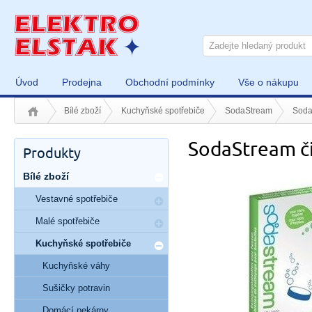
Úvod
Prodejna
Obchodní podmínky
Vše o nákupu
Bílé zboží
Kuchyňské spotřebiče
SodaStream
SodaS
SodaStream čis
Produkty
Bílé zboží
Vestavné spotřebiče
Malé spotřebiče
Kuchyňské spotřebiče
Kuchyňské váhy
Sušičky potravin
Domácí pekárny