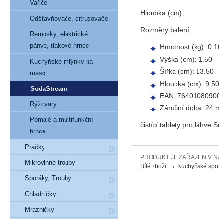
Vařiče
Hloubka (cm):
Odšťavňovače, citrusovače
Rozměry balení:
Remosky, elektrické
pánve, tlakové hrnce
Hmotnost (kg): 0.1
Výška (cm): 1.50
Kuchyňské mlýnky na
Šířka (cm): 13.50
maso
Hloubka (cm): 9.50
SodaStream
EAN: 7640108090
Rýžovary
Záruční doba: 24 
Pomalé a multifunkční
čistící tablety pro láhve
hrnce
Pračky
PRODUKT JE ZAŘAZEN V N
Mikrovlnné trouby
→
Bílé zboží
Kuchyňské spot
Sporáky, Trouby
Chladničky
Mrazničky