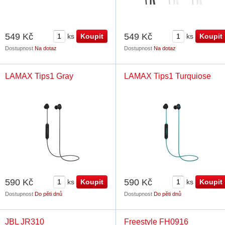
549 Kč
549 Kč
ks
ks
Dostupnost
Na dotaz
Dostupnost
Na dotaz
LAMAX Tips1 Gray
LAMAX Tips1 Turquiose
590 Kč
590 Kč
ks
ks
Dostupnost
Do pěti dnů
Dostupnost
Do pěti dnů
JBL JR310
Freestyle FH0916