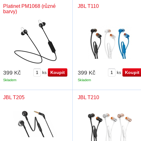
Platinet PM1068 (různé
JBL T110
barvy)
399 Kč
399 Kč
ks
ks
Skladem
Skladem
JBL T205
JBL T210