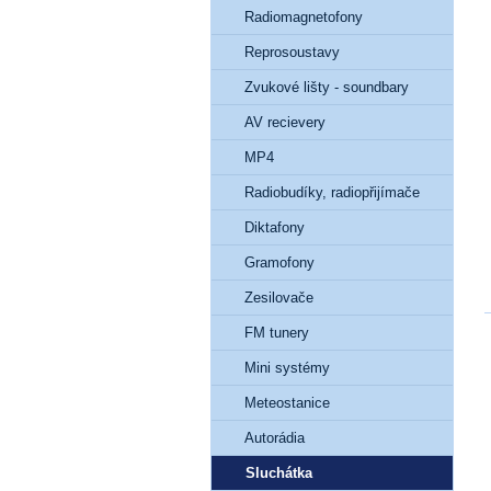
Radiomagnetofony
Reprosoustavy
Zvukové lišty - soundbary
AV recievery
MP4
Radiobudíky, radiopřijímače
Diktafony
Gramofony
Zesilovače
FM tunery
Mini systémy
Meteostanice
Autorádia
Sluchátka