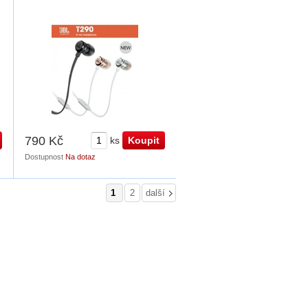
790 Kč
ks
Dostupnost
Na dotaz
1
2
další