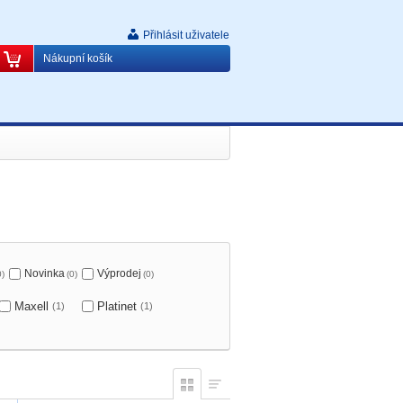
Přihlásit uživatele
Nákupní košík
Novinka
Výprodej
0)
(0)
(0)
Maxell
Platinet
(1)
(1)