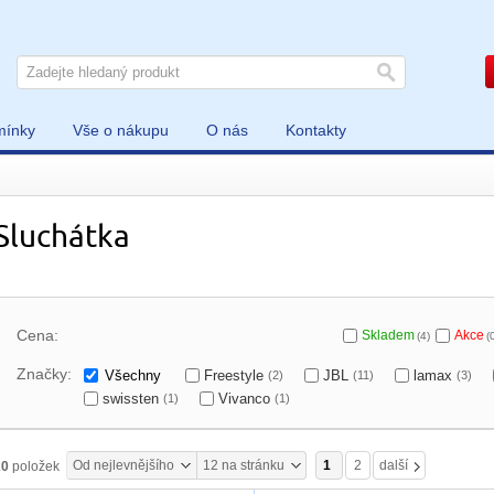
mínky
Vše o nákupu
O nás
Kontakty
Sluchátka
Cena:
Skladem
Akce
(4)
(
Značky:
Všechny
Freestyle
JBL
lamax
(2)
(11)
(3)
swissten
Vivanco
(1)
(1)
Od nejlevnějšího
12 na stránku
1
2
další
20
položek