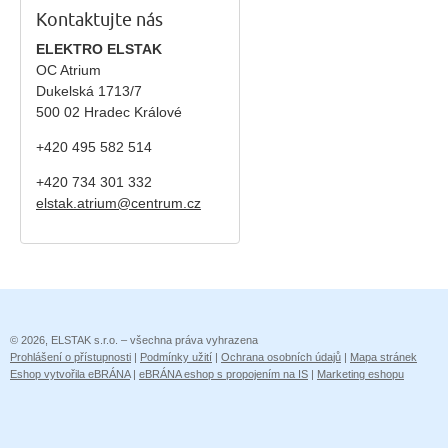
Kontaktujte nás
ELEKTRO ELSTAK
OC Atrium
Dukelská 1713/7
500 02 Hradec Králové
+420 495 582 514
+420
734 301 332
elstak.atrium@centrum.cz
© 2026, ELSTAK s.r.o. – všechna práva vyhrazena
Prohlášení o přístupnosti
|
Podmínky užití
|
Ochrana osobních údajů
|
Mapa stránek
Eshop vytvořila eBRÁNA
|
eBRÁNA eshop s propojením na IS
|
Marketing eshopu