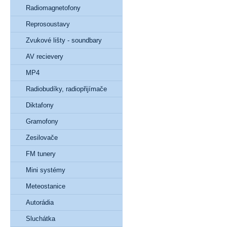
Radiomagnetofony
Reprosoustavy
Zvukové lišty - soundbary
AV recievery
MP4
Radiobudíky, radiopřijímače
Diktafony
Gramofony
Zesilovače
FM tunery
Mini systémy
Meteostanice
Autorádia
Sluchátka