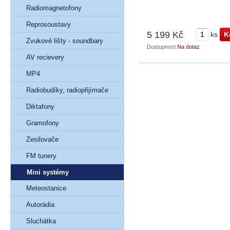
Radiomagnetofony
Reprosoustavy
5 199 Kč
ks
Zvukové lišty - soundbary
Dostupnost
Na dotaz
AV recievery
MP4
Radiobudíky, radiopřijímače
Diktafony
Gramofony
Zesilovače
FM tunery
Mini systémy
Meteostanice
Autorádia
Sluchátka