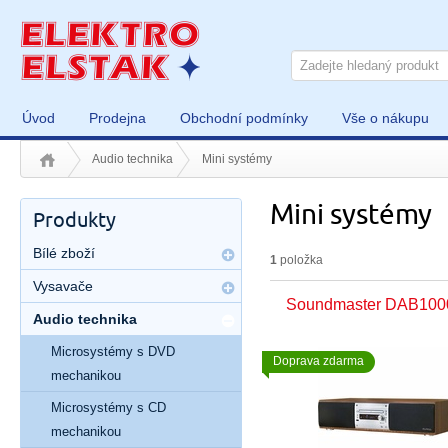
Úvod
Prodejna
Obchodní podmínky
Vše o nákupu
Audio technika
Mini systémy
Mini systémy
Produkty
Bílé zboží
1
položka
Vysavače
Soundmaster DAB100
Audio technika
Microsystémy s DVD
Doprava zdarma
mechanikou
Microsystémy s CD
mechanikou