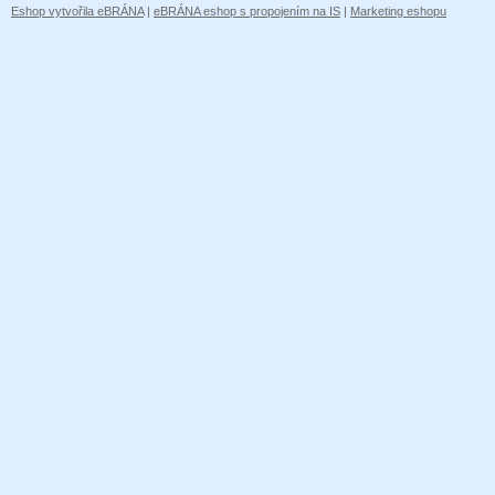
Eshop vytvořila eBRÁNA
|
eBRÁNA eshop s propojením na IS
|
Marketing eshopu