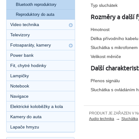
Bluetooth reproduktory
Typ sluchátek
Reproduktory do auta
Rozměry a další 
Video technika
Hmotnost
Televizory
Délka přívodního kabelu
Fotoaparáty, kamery
Sluchátka s mikrofonem
Power bank
Velikost měniče
Fit, chytré hodinky
Další charakterist
Lampičky
Přenos signálu
Notebook
Sluchátka s ovládáním hl
Navigace
Elektrické koloběžky a kola
PRODUKT JE ZAŘAZEN V N
Kamery do auta
→
Audio technika
Sluchátka
Lapače hmyzu