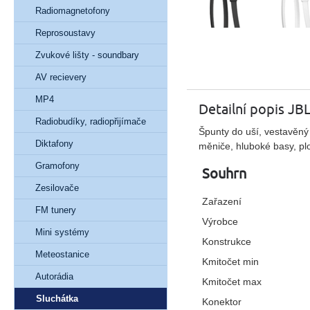
Radiomagnetofony
Reprosoustavy
Zvukové lišty - soundbary
AV recievery
MP4
Detailní popis JB
Radiobudíky, radiopřijímače
Špunty do uší, vestavěný
Diktafony
měniče, hluboké basy, pl
Gramofony
Souhrn
Zesilovače
Zařazení
FM tunery
Výrobce
Mini systémy
Konstrukce
Meteostanice
Kmitočet min
Autorádia
Kmitočet max
Sluchátka
Konektor