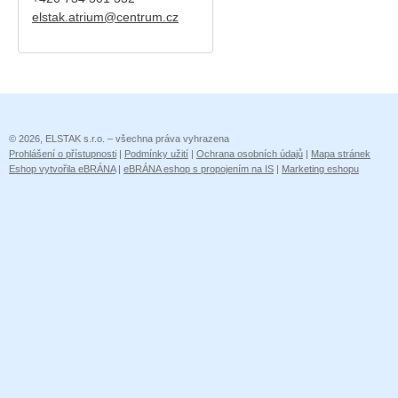
elstak.atrium@centrum.cz
© 2026, ELSTAK s.r.o. – všechna práva vyhrazena
Prohlášení o přístupnosti
|
Podmínky užití
|
Ochrana osobních údajů
|
Mapa stránek
Eshop vytvořila eBRÁNA
|
eBRÁNA eshop s propojením na IS
|
Marketing eshopu