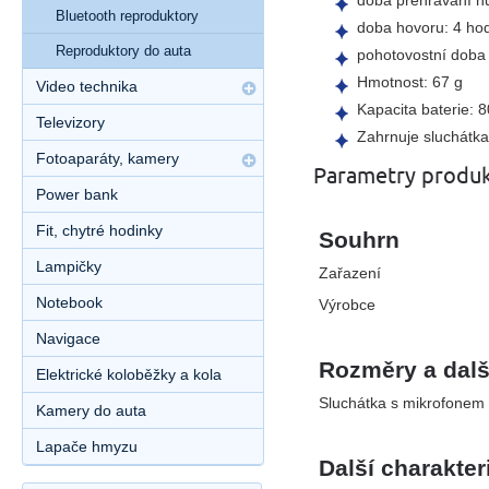
Bluetooth reproduktory
doba hovoru: 4 ho
Reproduktory do auta
pohotovostní doba
Hmotnost: 67 g
Video technika
Kapacita baterie:
Televizory
Zahrnuje sluchátka
Fotoaparáty, kamery
Parametry produ
Power bank
Fit, chytré hodinky
Souhrn
Lampičky
Zařazení
Notebook
Výrobce
Navigace
Rozměry a dalš
Elektrické koloběžky a kola
Sluchátka s mikrofonem
Kamery do auta
Lapače hmyzu
Další charakter