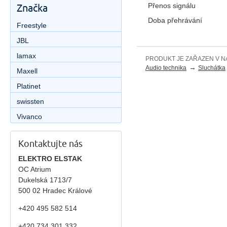
Přenos signálu
Značka
Doba přehrávání
Freestyle
JBL
lamax
PRODUKT JE ZAŘAZEN V N
→
Audio technika
Sluchátka
Maxell
Platinet
swissten
Vivanco
Kontaktujte nás
ELEKTRO ELSTAK
OC Atrium
Dukelská 1713/7
500 02 Hradec Králové
+420 495 582 514
+420
734 301 332