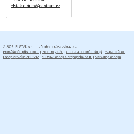
elstak.atrium@centrum.cz
© 2026, ELSTAK s.r.o. – všechna práva vyhrazena
Prohlášení o přístupnosti
|
Podmínky užití
|
Ochrana osobních údajů
|
Mapa stránek
Eshop vytvořila eBRÁNA
|
eBRÁNA eshop s propojením na IS
|
Marketing eshopu