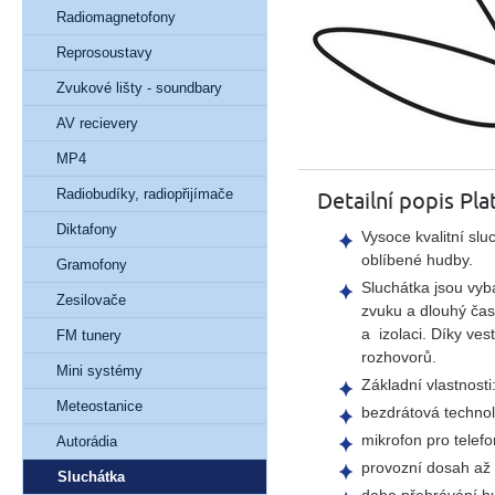
Radiomagnetofony
Reprosoustavy
Zvukové lišty - soundbary
AV recievery
MP4
Radiobudíky, radiopřijímače
Detailní popis Pl
Diktafony
Vysoce kvalitní sl
oblíbené hudby.
Gramofony
Sluchátka jsou vyba
Zesilovače
zvuku a dlouhý čas
a izolaci. Díky ve
FM tunery
rozhovorů.
Mini systémy
Základní vlastnosti
Meteostanice
bezdrátová technol
mikrofon pro telef
Autorádia
provozní dosah až
Sluchátka
doba přehrávání h