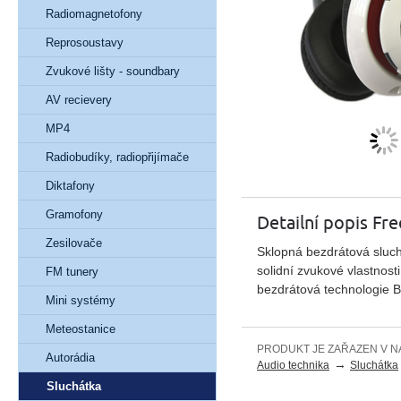
Radiomagnetofony
Reprosoustavy
Zvukové lišty - soundbary
AV recievery
MP4
Radiobudíky, radiopřijímače
Diktafony
Gramofony
Detailní popis Fr
Zesilovače
Sklopná bezdrátová sluch
solidní zvukové vlastnost
FM tunery
bezdrátová technologie B
Mini systémy
Meteostanice
PRODUKT JE ZAŘAZEN V N
Autorádia
→
Audio technika
Sluchátka
Sluchátka