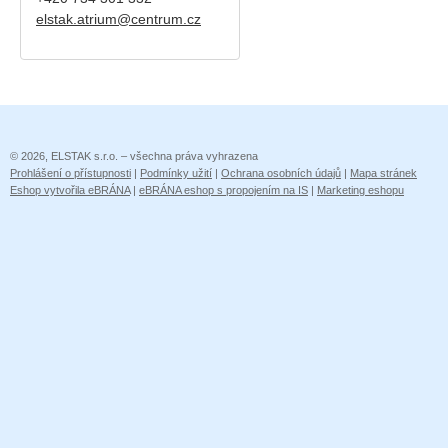
elstak.atrium@centrum.cz
© 2026, ELSTAK s.r.o. – všechna práva vyhrazena
Prohlášení o přístupnosti
|
Podmínky užití
|
Ochrana osobních údajů
|
Mapa stránek
Eshop vytvořila eBRÁNA
|
eBRÁNA eshop s propojením na IS
|
Marketing eshopu