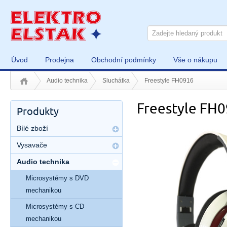
Úvod
Prodejna
Obchodní podmínky
Vše o nákupu
Audio technika
Sluchátka
Freestyle FH0916
Freestyle FH
Produkty
Bílé zboží
Vysavače
Audio technika
Microsystémy s DVD
mechanikou
Microsystémy s CD
mechanikou