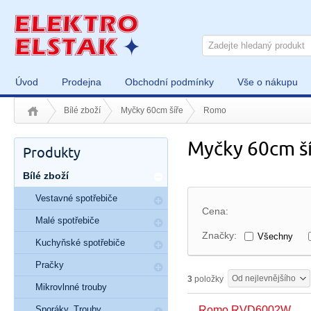
Úvod
Prodejna
Obchodní podmínky
Vše o nákupu
Bílé zboží
Myčky 60cm šíře
Romo
Myčky 60cm š
Produkty
Bílé zboží
Vestavné spotřebiče
Cena:
Malé spotřebiče
Značky:
Všechny
Kuchyňské spotřebiče
Pračky
Od nejlevnějšího
3
položky
Mikrovlnné trouby
Sporáky, Trouby
Romo RVD6002W