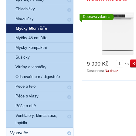
Chladničky
Doprava zdarma
Mrazničky
Myčky 60cm šíře
Myčky 45 cm šíře
Myčky kompaktní
Sušičky
9 990 Kč
ks
Vitríny a vinotéky
Dostupnost
Na dotaz
Odsavače par / digestoře
Péče o tělo
Péče o vlasy
Péče o dítě
Ventilátory, klimatizace,
topidla
Vysavače