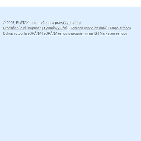
© 2026, ELSTAK s.r.o. – všechna práva vyhrazena
Prohlášení o přístupnosti
|
Podmínky užití
|
Ochrana osobních údajů
|
Mapa stránek
Eshop vytvořila eBRÁNA
|
eBRÁNA eshop s propojením na IS
|
Marketing eshopu