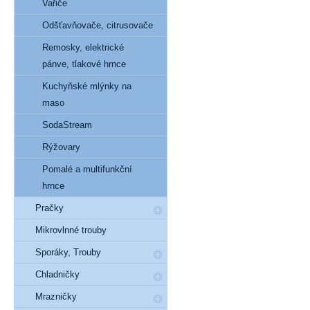
Vařiče
Odšťavňovače, citrusovače
Remosky, elektrické
pánve, tlakové hrnce
Kuchyňské mlýnky na
maso
SodaStream
Rýžovary
Pomalé a multifunkční
hrnce
Pračky
Mikrovlnné trouby
Sporáky, Trouby
Chladničky
Mrazničky