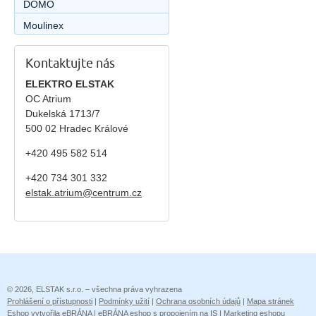
DOMO
Moulinex
Kontaktujte nás
ELEKTRO ELSTAK
OC Atrium
Dukelská 1713/7
500 02 Hradec Králové
+420 495 582 514
+420
734 301 332
elstak.atrium@centrum.cz
© 2026, ELSTAK s.r.o. – všechna práva vyhrazena
Prohlášení o přístupnosti
|
Podmínky užití
|
Ochrana osobních údajů
|
Mapa stránek
Eshop vytvořila eBRÁNA
|
eBRÁNA eshop s propojením na IS
|
Marketing eshopu