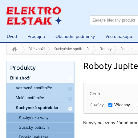
Úvod
Prodejna
Obchodní podmínky
Vše o nákupu
Bílé zboží
Kuchyňské spotřebiče
Roboty
Jupiter
Roboty Jupite
Produkty
Bílé zboží
Vestavné spotřebiče
Cena:
Malé spotřebiče
Značky:
Všechny
Kuchyňské spotřebiče
Kuchyňské váhy
Nebyly nalezeny žádné prod
Sušičky potravin
Domácí pekárny