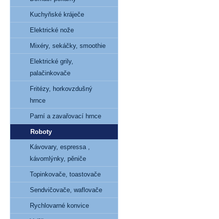
Kuchyňské kráječe
Elektrické nože
Mixéry, sekáčky, smoothie
Elektrické grily,
palačinkovače
Fritézy, horkovzdušný
hrnce
Parní a zavařovací hrnce
Roboty
Kávovary, espressa ,
kávomlýnky, pěniče
Topinkovače, toastovače
Sendvičovače, waflovače
Rychlovarné konvice