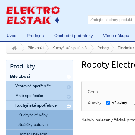
Úvod
Prodejna
Obchodní podmínky
Vše o nákupu
Bílé zboží
Kuchyňské spotřebiče
Roboty
Electrolux
Roboty Electr
Produkty
Bílé zboží
Vestavné spotřebiče
Cena:
Malé spotřebiče
Značky:
Všechny
Kuchyňské spotřebiče
Kuchyňské váhy
Nebyly nalezeny žádné prod
Sušičky potravin
Domácí pekárny