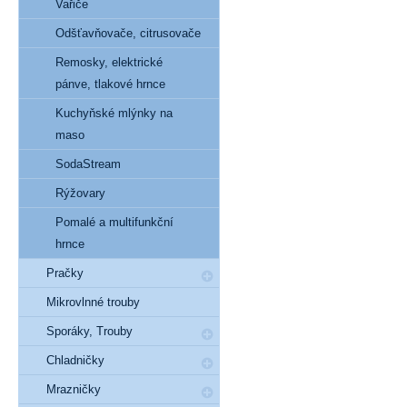
Vařiče
Odšťavňovače, citrusovače
Remosky, elektrické
pánve, tlakové hrnce
Kuchyňské mlýnky na
maso
SodaStream
Rýžovary
Pomalé a multifunkční
hrnce
Pračky
Mikrovlnné trouby
Sporáky, Trouby
Chladničky
Mrazničky