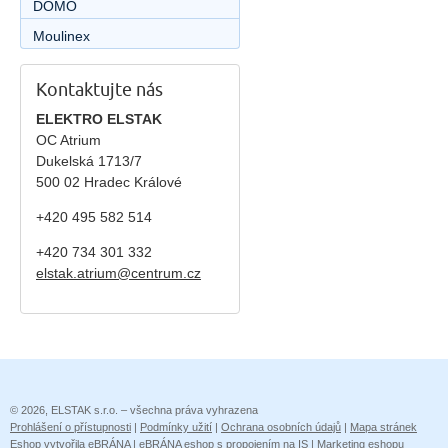
DOMO
Moulinex
Kontaktujte nás
ELEKTRO ELSTAK
OC Atrium
Dukelská 1713/7
500 02 Hradec Králové
+420 495 582 514
+420
734 301 332
elstak.atrium@centrum.cz
© 2026, ELSTAK s.r.o. – všechna práva vyhrazena
Prohlášení o přístupnosti
|
Podmínky užití
|
Ochrana osobních údajů
|
Mapa stránek
Eshop vytvořila eBRÁNA
|
eBRÁNA eshop s propojením na IS
|
Marketing eshopu