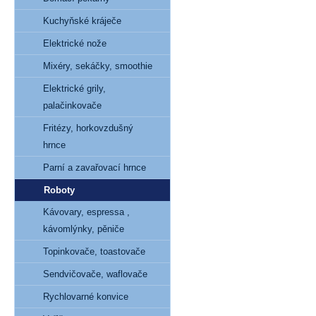
Kuchyňské kráječe
Elektrické nože
Mixéry, sekáčky, smoothie
Elektrické grily,
palačinkovače
Fritézy, horkovzdušný
hrnce
Parní a zavařovací hrnce
Roboty
Kávovary, espressa ,
kávomlýnky, pěniče
Topinkovače, toastovače
Sendvičovače, waflovače
Rychlovarné konvice