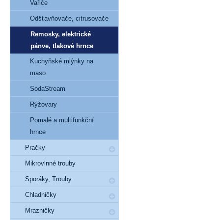
Vařiče
Odšťavňovače, citrusovače
Remosky, elektrické
pánve, tlakové hrnce
Kuchyňské mlýnky na
maso
SodaStream
Rýžovary
Pomalé a multifunkční
hrnce
Pračky
Mikrovlnné trouby
Sporáky, Trouby
Chladničky
Mrazničky