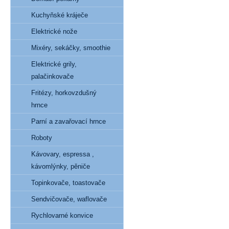
Kuchyňské kráječe
Elektrické nože
Mixéry, sekáčky, smoothie
Elektrické grily,
palačinkovače
Fritézy, horkovzdušný
hrnce
Parní a zavařovací hrnce
Roboty
Kávovary, espressa ,
kávomlýnky, pěniče
Topinkovače, toastovače
Sendvičovače, waflovače
Rychlovarné konvice