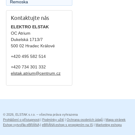
Remoska
Kontaktujte nás
ELEKTRO ELSTAK
OC Atrium
Dukelská 1713/7
500 02 Hradec Králové
+420 495 582 514
+420
734 301 332
elstak.atrium@centrum.cz
© 2026, ELSTAK s.r.o. – všechna práva vyhrazena
Prohlášení o přístupnosti
|
Podmínky užití
|
Ochrana osobních údajů
|
Mapa stránek
Eshop vytvořila eBRÁNA
|
eBRÁNA eshop s propojením na IS
|
Marketing eshopu