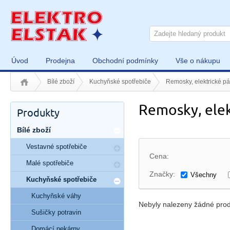
Úvod
Prodejna
Obchodní podmínky
Vše o nákupu
Bílé zboží
Kuchyňské spotřebiče
Remosky, elektrické pá
Remosky, ele
Produkty
Bílé zboží
Vestavné spotřebiče
Cena:
Malé spotřebiče
Značky:
Všechny
Kuchyňské spotřebiče
Kuchyňské váhy
Nebyly nalezeny žádné prod
Sušičky potravin
Domácí pekárny