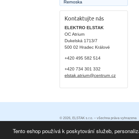
Remoska
Kontaktujte nás
ELEKTRO ELSTAK
OC Atrium
Dukelská 1713/7
500 02 Hradec Králové
+420 495 582 514
+420
734 301 332
elstak.atrium@centrum.cz
© 2026, ELSTAK s.r.o. – všechna práva vyhrazena
Prohlášení o přístupnosti
|
Podmínky užití
|
Ochrana 
Eshop vytvořila eBRÁNA
|
eBRÁNA eshop s propojen
Tento eshop používá k poskytování služeb, personaliz