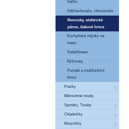
Vařiče
Odšťavňovače, citrusovače
Remosky, elektrické
pánve, tlakové hrnce
Kuchyňské mlýnky na
maso
SodaStream
Rýžovary
Pomalé a multifunkční
hrnce
Pračky
Mikrovlnné trouby
Sporáky, Trouby
Chladničky
Mrazničky