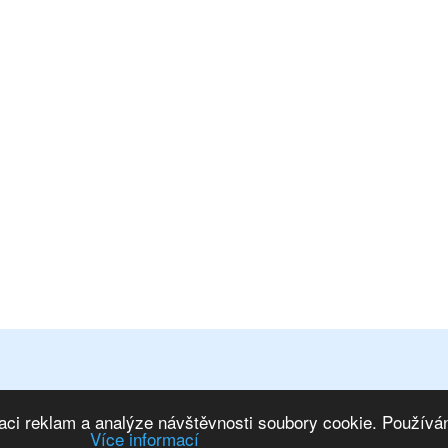
osobních údajů
|
Mapa stránek
ím na IS
|
Marketing eshopu
aci reklam a analýze návštěvnosti soubory cookie. Používán
Více informací