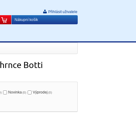
Přihlásit uživatele
Nákupní košík
hrnce Botti
Novinka
Výprodej
0)
(0)
(0)