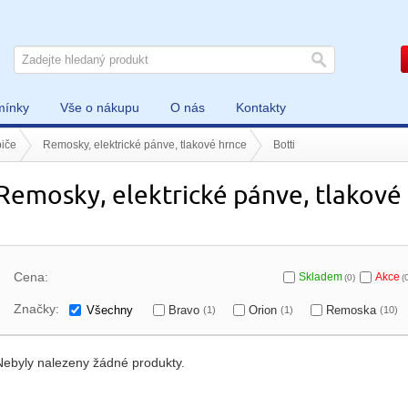
mínky
Vše o nákupu
O nás
Kontakty
iče
Remosky, elektrické pánve, tlakové hrnce
Botti
Remosky, elektrické pánve, tlakové 
Cena:
Skladem
Akce
(0)
(
Značky:
Všechny
Bravo
Orion
Remoska
(1)
(1)
(10)
Nebyly nalezeny žádné produkty.