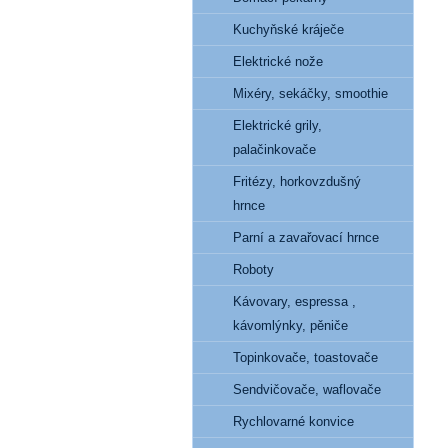
Kuchyňské kráječe
Elektrické nože
Mixéry, sekáčky, smoothie
Elektrické grily,
palačinkovače
Fritézy, horkovzdušný
hrnce
Parní a zavařovací hrnce
Roboty
Kávovary, espressa ,
kávomlýnky, pěniče
Topinkovače, toastovače
Sendvičovače, waflovače
Rychlovarné konvice