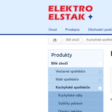
Úvod
Prodejna
Obchodní pod
Bílé zboží
Kuchyňské spotřeb
Produkty
Bílé zboží
Vestavné spotřebiče
Malé spotřebiče
Kuchyňské spotřebiče
Kuchyňské váhy
Sušičky potravin
Domácí pekárny