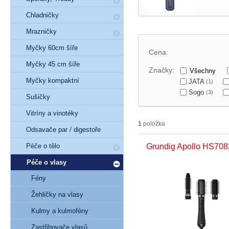
Chladničky
Mrazničky
Myčky 60cm šíře
Cena:
Myčky 45 cm šíře
Značky:
Všechny
Myčky kompaktní
JATA
(1)
Sogo
(3)
Sušičky
Vitríny a vinotéky
1
položka
Odsavače par / digestoře
Péče o tělo
Grundig Apollo HS708
Péče o vlasy
Fény
Žehličky na vlasy
Kulmy a kulmofény
Zastřihovače vlasů