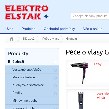
Úvod
Prodejna
Obchodní podmínky
Vše o nákupu
Bílé zboží
Péče o vlasy
Grundig
Péče o vlasy 
Produkty
Bílé zboží
Fény
Vestavné spotřebiče
Malé spotřebiče
Kuchyňské spotřebiče
Pračky
Zastřih
vlasů
Mikrovlnné trouby
Sporáky, Trouby