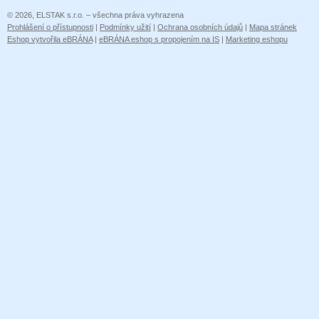
© 2026, ELSTAK s.r.o. – všechna práva vyhrazena
Prohlášení o přístupnosti
|
Podmínky užití
|
Ochrana osobních údajů
|
Mapa stránek
Eshop vytvořila eBRÁNA
|
eBRÁNA eshop s propojením na IS
|
Marketing eshopu