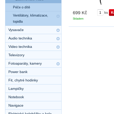
Péče o dítě
699 Kč
ks
Ventilátory, klimatizace,
Skladem
topidla
Vysavače
Audio technika
Video technika
Televizory
Fotoaparáty, kamery
Power bank
Fit, chytré hodinky
Lampičky
Notebook
Navigace
Elektrické koloběžky a kola