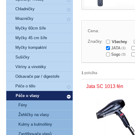
Chladničky
Mrazničky
Myčky 60cm šíře
Cena:
Myčky 45 cm šíře
Značky:
Všechny
Myčky kompaktní
JATA
(1)
Sogo
(3)
Sušičky
Vitríny a vinotéky
1
položka
Odsavače par / digestoře
Péče o tělo
Jata SC 1013 fén
Péče o vlasy
Fény
Žehličky na vlasy
Kulmy a kulmofény
Zastřihovače vlasů