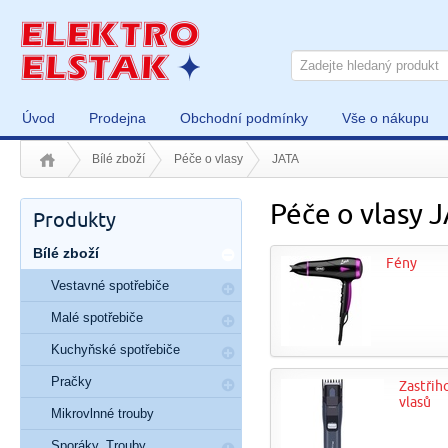
Úvod
Prodejna
Obchodní podmínky
Vše o nákupu
Bílé zboží
Péče o vlasy
JATA
Péče o vlasy 
Produkty
Bílé zboží
Fény
Vestavné spotřebiče
Malé spotřebiče
Kuchyňské spotřebiče
Pračky
Zastřih
vlasů
Mikrovlnné trouby
Sporáky, Trouby