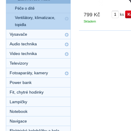
Péče o dítě
799 Kč
ks
Ventilátory, klimatizace,
Skladem
topidla
Vysavače
Audio technika
Video technika
Televizory
Fotoaparáty, kamery
Power bank
Fit, chytré hodinky
Lampičky
Notebook
Navigace
Elektrické koloběžky a kola