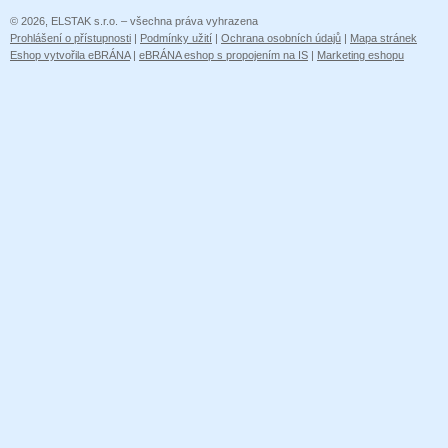
© 2026, ELSTAK s.r.o. – všechna práva vyhrazena
Prohlášení o přístupnosti
|
Podmínky užití
|
Ochrana osobních údajů
|
Mapa stránek
Eshop vytvořila eBRÁNA
|
eBRÁNA eshop s propojením na IS
|
Marketing eshopu