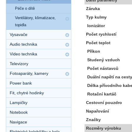
Záruka
Péče o dítě
Typ kulmy
Ventilátory, klimatizace,
topidla
Ionizátor
Počet rychlostí
Vysavače
Počet teplot
Audio technika
Příkon
Video technika
Studený vzduch
Televizory
Počet nástavců
Fotoaparáty, kamery
Duální napětí na cesty
Power bank
Délka přívodního kab
Fit, chytré hodinky
Rotační kartáč
Cestovní pouzdro
Lampičky
Napařování
Notebook
Značky
Navigace
Rozměry výrobku
Elektrické koloběžky a kola