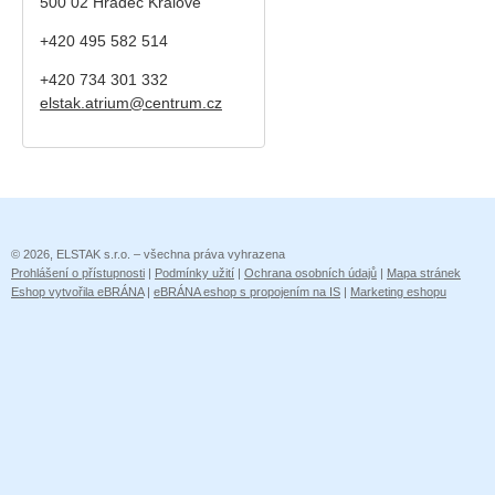
500 02 Hradec Králové
+420 495 582 514
+420
734 301 332
elstak.atrium@centrum.cz
© 2026, ELSTAK s.r.o. – všechna práva vyhrazena
Prohlášení o přístupnosti
|
Podmínky užití
|
Ochrana osobních údajů
|
Mapa stránek
Eshop vytvořila eBRÁNA
|
eBRÁNA eshop s propojením na IS
|
Marketing eshopu