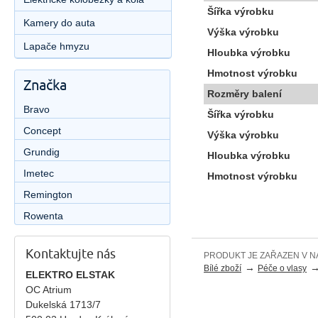
Šířka výrobku
Kamery do auta
Výška výrobku
Lapače hmyzu
Hloubka výrobku
Hmotnost výrobku
Značka
Rozměry balení
Bravo
Šířka výrobku
Concept
Výška výrobku
Grundig
Hloubka výrobku
Imetec
Hmotnost výrobku
Remington
Rowenta
Kontaktujte nás
PRODUKT JE ZAŘAZEN V N
→
Bílé zboží
Péče o vlasy
ELEKTRO ELSTAK
OC Atrium
Dukelská 1713/7