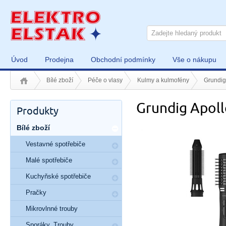
Úvod
Prodejna
Obchodní podmínky
Vše o nákupu
Bílé zboží
Péče o vlasy
Kulmy a kulmofény
Grundig
Grundig Apol
Produkty
Bílé zboží
Vestavné spotřebiče
Malé spotřebiče
Kuchyňské spotřebiče
Pračky
Mikrovlnné trouby
Sporáky, Trouby