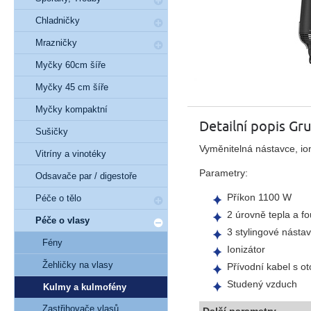
Chladničky
Mrazničky
Myčky 60cm šíře
Myčky 45 cm šíře
Myčky kompaktní
Detailní popis Gr
Sušičky
Vyměnitelná nástavce, io
Vitríny a vinotéky
Parametry:
Odsavače par / digestoře
Příkon 1100 W
Péče o tělo
2 úrovně tepla a f
Péče o vlasy
3 stylingové násta
Fény
Ionizátor
Žehličky na vlasy
Přívodní kabel s 
Studený vzduch
Kulmy a kulmofény
Zastřihovače vlasů
Další parametry