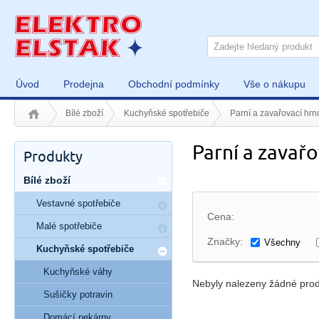
Úvod
Prodejna
Obchodní podmínky
Vše o nákupu
Bílé zboží
Kuchyňské spotřebiče
Parní a zavařovací hrn
Parní a zavařo
Produkty
Bílé zboží
Vestavné spotřebiče
Cena:
Malé spotřebiče
Značky:
Všechny
Kuchyňské spotřebiče
Kuchyňské váhy
Nebyly nalezeny žádné prod
Sušičky potravin
Domácí pekárny