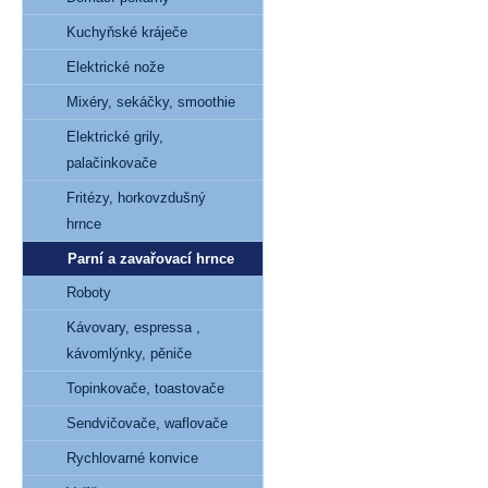
Kuchyňské kráječe
Elektrické nože
Mixéry, sekáčky, smoothie
Elektrické grily,
palačinkovače
Fritézy, horkovzdušný
hrnce
Parní a zavařovací hrnce
Roboty
Kávovary, espressa ,
kávomlýnky, pěniče
Topinkovače, toastovače
Sendvičovače, waflovače
Rychlovarné konvice