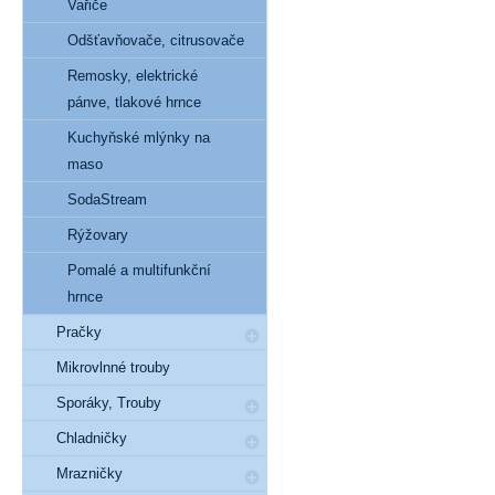
Vařiče
Odšťavňovače, citrusovače
Remosky, elektrické
pánve, tlakové hrnce
Kuchyňské mlýnky na
maso
SodaStream
Rýžovary
Pomalé a multifunkční
hrnce
Pračky
Mikrovlnné trouby
Sporáky, Trouby
Chladničky
Mrazničky