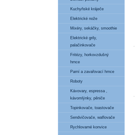
Kuchyňské kráječe
Elektrické nože
Mixéry, sekáčky, smoothie
Elektrické grily,
palačinkovače
Fritézy, horkovzdušný
hrnce
Parní a zavařovací hrnce
Roboty
Kávovary, espressa ,
kávomlýnky, pěniče
Topinkovače, toastovače
Sendvičovače, waflovače
Rychlovarné konvice