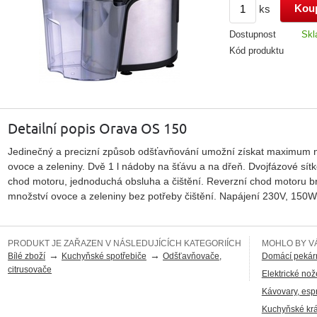
ks
Dostupnost
Skl
Kód produktu
Detailní popis Orava OS 150
Jedinečný a precizní způsob odšťavňování umožní získat maximum nu
ovoce a zeleniny. Dvě 1 l nádoby na šťávu a na dřeň. Dvojfázové sítko
chod motoru, jednoduchá obsluha a čištění. Reverzní chod motoru br
množství ovoce a zeleniny bez potřeby čištění. Napájení 230V, 150W
PRODUKT JE ZAŘAZEN V NÁSLEDUJÍCÍCH KATEGORIÍCH
MOHLO BY VÁ
→
→
Bílé zboží
Kuchyňské spotřebiče
Odšťavňovače,
Domácí pekár
citrusovače
Elektrické nož
Kávovary, esp
Kuchyňské kr