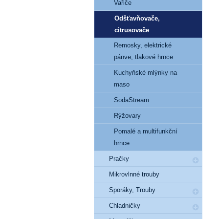
Vařiče
Odšťavňovače,
citrusovače
Remosky, elektrické
pánve, tlakové hrnce
Kuchyňské mlýnky na
maso
SodaStream
Rýžovary
Pomalé a multifunkční
hrnce
Pračky
Mikrovlnné trouby
Sporáky, Trouby
Chladničky