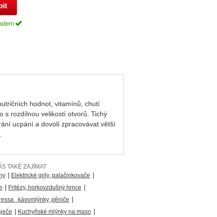
adem
tričních hodnot, vitamínů, chutí
 s rozdílnou velikostí otvorů. Tichý
ání ucpání a dovolí zpracovávat větší
.
S TAKÉ ZAJÍMAT
|
|
ny
Elektrické grily, palačinkovače
|
|
e
Fritézy, horkovzdušný hrnce
|
ressa , kávomlýnky, pěniče
|
|
áječe
Kuchyňské mlýnky na maso