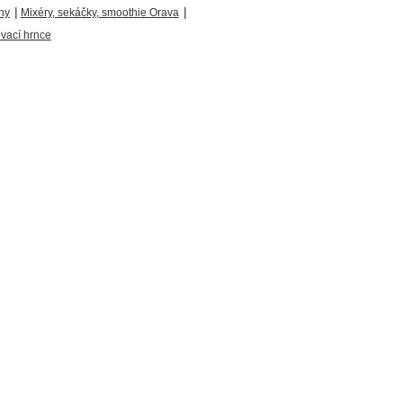
|
|
hy
Mixéry, sekáčky, smoothie Orava
ovací hrnce