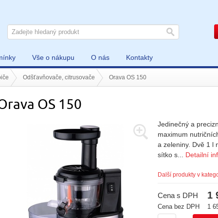
mínky
Vše o nákupu
O nás
Kontakty
iče
Odšťavňovače, citrusovače
Orava OS 150
Orava OS 150
Jedinečný a preciz
maximum nutričních
a zeleniny. Dvě 1 l
sítko s...
Detailní i
Další produkty v katego
1 
Cena s DPH
Cena bez DPH
1 6