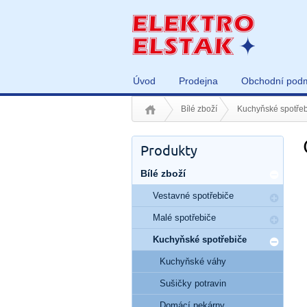
Úvod
Prodejna
Obchodní pod
Bílé zboží
Kuchyňské spotřeb
Produkty
Bílé zboží
Vestavné spotřebiče
Malé spotřebiče
Kuchyňské spotřebiče
Kuchyňské váhy
Sušičky potravin
Domácí pekárny