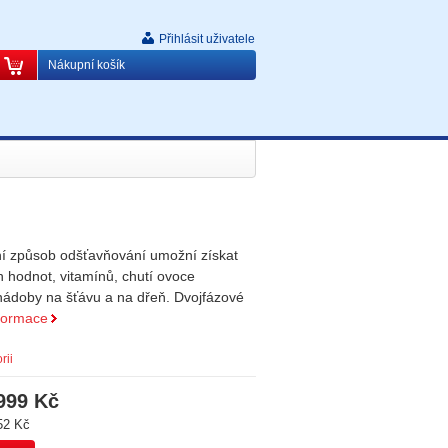
Přihlásit uživatele
Nákupní košík
ní způsob odšťavňování umožní získat
 hodnot, vitamínů, chutí ovoce
 nádoby na šťávu a na dřeň. Dvojfázové
nformace
rii
999 Kč
52 Kč