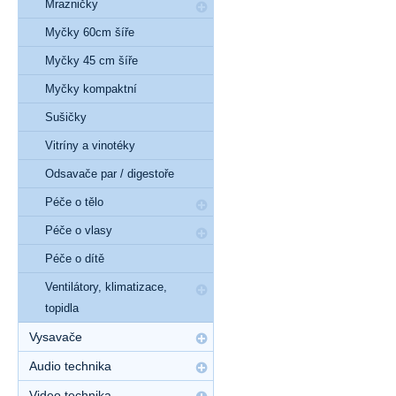
Mrazničky
Myčky 60cm šíře
Myčky 45 cm šíře
Myčky kompaktní
Sušičky
Vitríny a vinotéky
Odsavače par / digestoře
Péče o tělo
Péče o vlasy
Péče o dítě
Ventilátory, klimatizace,
topidla
Vysavače
Audio technika
Video technika