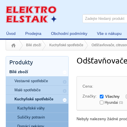
Úvod
Prodejna
Obchodní podmínky
Vše o nákupu
Bílé zboží
Kuchyňské spotřebiče
Odšťavňovače, citruso
Odšťavňovače,
Produkty
Bílé zboží
Vestavné spotřebiče
Cena:
Malé spotřebiče
Značky:
Všechny
Kuchyňské spotřebiče
Hyundai
(1)
Kuchyňské váhy
Sušičky potravin
Nebyly nalezeny žádné prod
Domácí pekárny