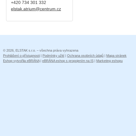
+420
734 301 332
elstak.atrium@centrum.cz
© 2026, ELSTAK s.r.o. – všechna práva vyhrazena
Prohlášení o přístupnosti
|
Podmínky užití
|
Ochrana osobních údajů
|
Mapa stránek
Eshop vytvořila eBRÁNA
|
eBRÁNA eshop s propojením na IS
|
Marketing eshopu