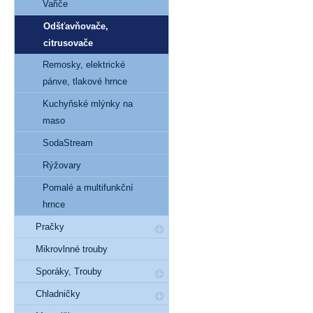
Vařiče
Odšťavňovače,
citrusovače
Remosky, elektrické
pánve, tlakové hrnce
Kuchyňské mlýnky na
maso
SodaStream
Rýžovary
Pomalé a multifunkční
hrnce
Pračky
Mikrovlnné trouby
Sporáky, Trouby
Chladničky