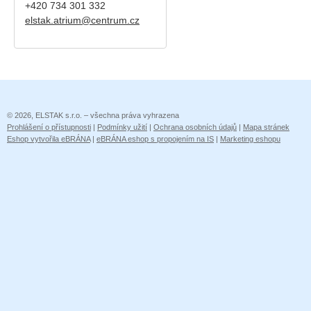
+420
734 301 332
elstak.atrium@centrum.cz
© 2026, ELSTAK s.r.o. – všechna práva vyhrazena
Prohlášení o přístupnosti
|
Podmínky užití
|
Ochrana osobních údajů
|
Mapa stránek
Eshop vytvořila eBRÁNA
|
eBRÁNA eshop s propojením na IS
|
Marketing eshopu