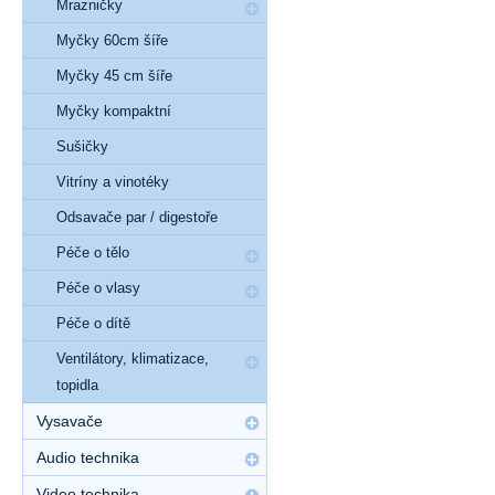
Mrazničky
Myčky 60cm šíře
Myčky 45 cm šíře
Myčky kompaktní
Sušičky
Vitríny a vinotéky
Odsavače par / digestoře
Péče o tělo
Péče o vlasy
Péče o dítě
Ventilátory, klimatizace,
topidla
Vysavače
Audio technika
Video technika