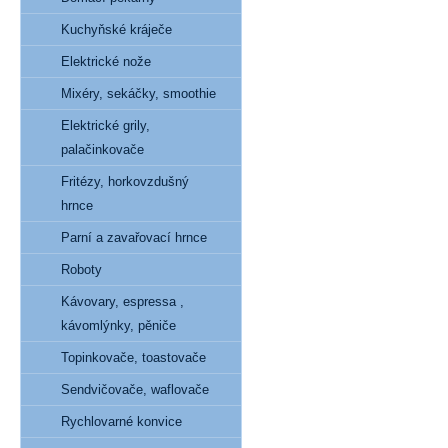
Kuchyňské kráječe
Elektrické nože
Mixéry, sekáčky, smoothie
Elektrické grily,
palačinkovače
Fritézy, horkovzdušný
hrnce
Parní a zavařovací hrnce
Roboty
Kávovary, espressa ,
kávomlýnky, pěniče
Topinkovače, toastovače
Sendvičovače, waflovače
Rychlovarné konvice