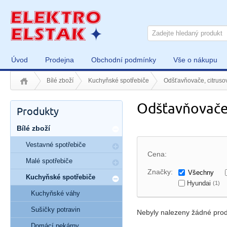
Úvod
Prodejna
Obchodní podmínky
Vše o nákupu
Bílé zboží
Kuchyňské spotřebiče
Odšťavňovače, citruso
Odšťavňovače,
Produkty
Bílé zboží
Vestavné spotřebiče
Cena:
Malé spotřebiče
Značky:
Všechny
Kuchyňské spotřebiče
Hyundai
(1)
Kuchyňské váhy
Sušičky potravin
Nebyly nalezeny žádné prod
Domácí pekárny