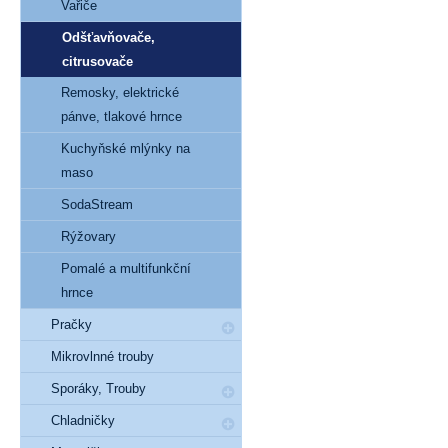
Vařiče
Odšťavňovače,
citrusovače
Remosky, elektrické
pánve, tlakové hrnce
Kuchyňské mlýnky na
maso
SodaStream
Rýžovary
Pomalé a multifunkční
hrnce
Pračky
Mikrovlnné trouby
Sporáky, Trouby
Chladničky