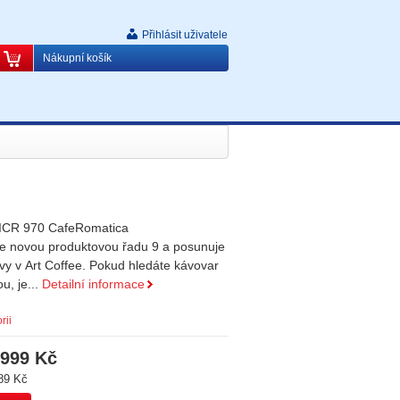
Přihlásit uživatele
Nákupní košík
ICR 970 CafeRomatica
e novou produktovou řadu 9 a posunuje
ávy v Art Coffee. Pokud hledáte kávovar
u, je...
Detailní informace
rii
 999 Kč
89 Kč