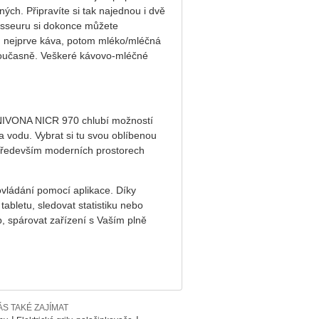
ných. Připravíte si tak najednou i dvě
isseuru si dokonce můžete
 1. nejprve káva, potom mléko/mléčná
současně. Veškeré kávovo-mléčné
 NIVONA NICR 970 chlubí možností
 vodu. Vybrat si tu svou oblíbenou
 především moderních prostorech
ovládání pomocí aplikace. Díky
abletu, sledovat statistiku nebo
p, spárovat zařízení s Vaším plně
S TAKÉ ZAJÍMAT