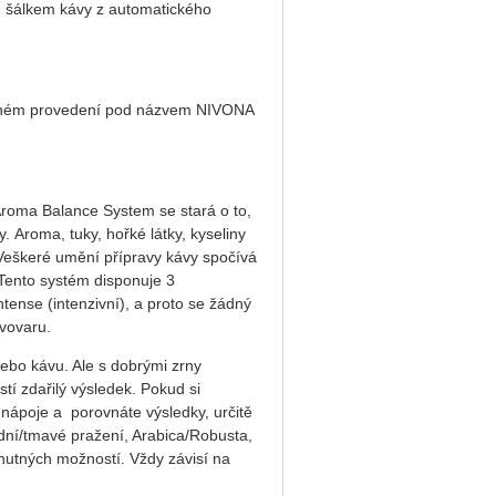
ým šálkem kávy z automatického
 černém provedení pod názvem NIVONA
 Aroma Balance System se stará o to,
 Aroma, tuky, hořké látky, kyseliny
 Veškeré umění přípravy kávy spočívá
 Tento systém disponuje 3
tense (intenzivní), a proto se žádný
ávovaru.
ebo kávu. Ale s dobrými zrny
í zdařilý výsledek. Pokud si
é nápoje a porovnáte výsledky, určitě
dní/tmavé pražení, Arabica/Robusta,
chutných možností. Vždy závisí na