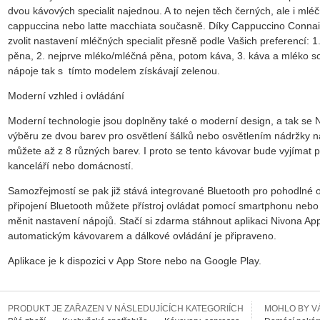
dvou kávových specialit najednou. A to nejen těch černých, ale i mléč
cappuccina nebo latte macchiata současně. Díky Cappuccino Conna
zvolit nastavení mléčných specialit přesně podle Vašich preferencí:
pěna, 2. nejprve mléko/mléčná pěna, potom káva, 3. káva a mléko 
nápoje tak s tímto modelem získávají zelenou.
Moderní vzhled i ovládání
Moderní technologie jsou doplněny také o moderní design, a tak se
výběru ze dvou barev pro osvětlení šálků nebo osvětlením nádržky na
můžete až z 8 různých barev. I proto se tento kávovar bude vyjímat
kanceláří nebo domácností.
Samozřejmostí se pak již stává integrované Bluetooth pro pohodlné 
připojení Bluetooth můžete přístroj ovládat pomocí smartphonu nebo t
měnit nastavení nápojů. Stačí si zdarma stáhnout aplikaci Nivona Ap
automatickým kávovarem a dálkové ovládání je připraveno.
Aplikace je k dispozici v App Store nebo na Google Play.
PRODUKT JE ZAŘAZEN V NÁSLEDUJÍCÍCH KATEGORIÍCH
MOHLO BY VÁ