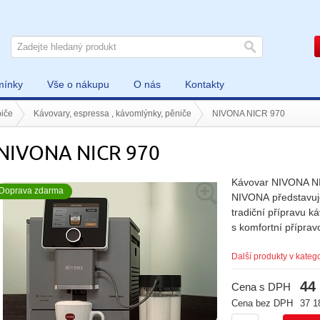
mínky
Vše o nákupu
O nás
Kontakty
iče
Kávovary, espressa , kávomlýnky, pěniče
NIVONA NICR 970
NIVONA NICR 970
Kávovar NIVONA N
Doprava zdarma
NIVONA představuj
tradiční přípravu k
s komfortní přípravo
Další produkty v katego
44
Cena s DPH
Cena bez DPH
37 1