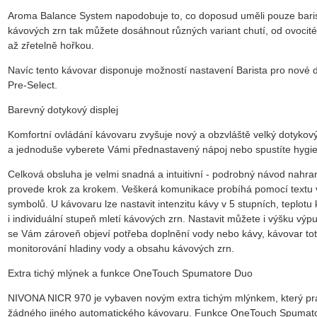
Aroma Balance System napodobuje to, co doposud uměli pouze bar
kávových zrn tak můžete dosáhnout různých variant chutí, od ovocité
až zřetelně hořkou.
Navíc tento kávovar disponuje možností nastavení Barista pro nové
Pre-Select.
Barevný dotykový displej
Komfortní ovládání kávovaru zvyšuje nový a obzvláště velký dotykový 
a jednoduše vyberete Vámi přednastavený nápoj nebo spustíte hygi
Celková obsluha je velmi snadná a intuitivní - podrobný návod nahr
provede krok za krokem. Veškerá komunikace probíhá pomocí textu 
symbolů. U kávovaru lze nastavit intenzitu kávy v 5 stupních, teplot
i individuální stupeň mletí kávových zrn. Nastavit můžete i výšku výpu
se Vám zároveň objeví potřeba doplnění vody nebo kávy, kávovar tot
monitorování hladiny vody a obsahu kávových zrn.
Extra tichý mlýnek a funkce OneTouch Spumatore Duo
NIVONA NICR 970 je vybaven novým extra tichým mlýnkem, který prac
žádného jiného automatického kávovaru. Funkce OneTouch Spumator