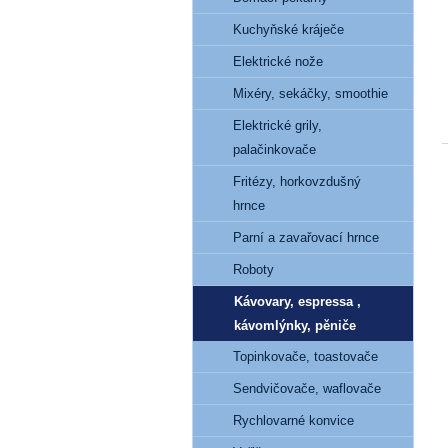
Kuchyňské kráječe
Elektrické nože
Mixéry, sekáčky, smoothie
Elektrické grily,
palačinkovače
Fritézy, horkovzdušný
hrnce
Parní a zavařovací hrnce
Roboty
Kávovary, espressa ,
kávomlýnky, pěniče
Topinkovače, toastovače
Sendvičovače, waflovače
Rychlovarné konvice