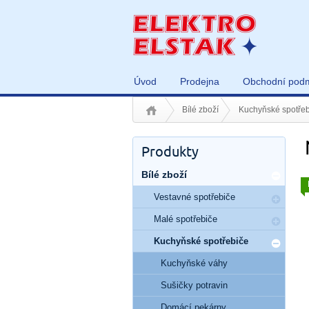
Úvod
Prodejna
Obchodní pod
Bílé zboží
Kuchyňské spotřeb
Produkty
Bílé zboží
Vestavné spotřebiče
Malé spotřebiče
Kuchyňské spotřebiče
Kuchyňské váhy
Sušičky potravin
Domácí pekárny