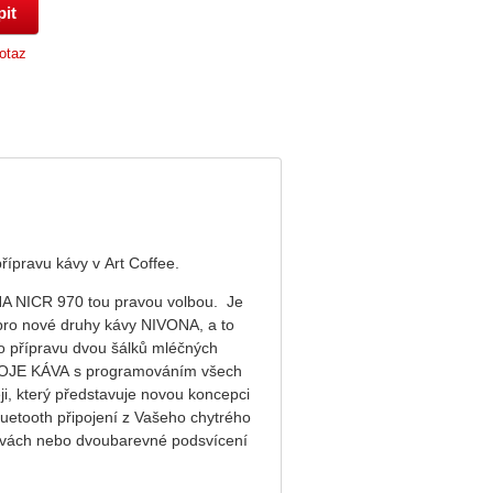
otaz
ípravu kávy v Art Coffee.
NA NICR 970 tou pravou volbou. Je
pro nové druhy kávy NIVONA, a to
 přípravu dvou šálků mléčných
 MOJE KÁVA s programováním všech
i, který představuje novou koncepci
luetooth připojení z Vašeho chytrého
arvách nebo dvoubarevné podsvícení