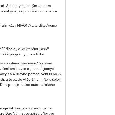
isté. S pouhým jediným druhem
 a nakyslé, až po oříškovou a lehce
 druhy kávy NIVONA a to díky Aroma
5" displej, díky kterému jasně
enické programy pro údržbu.
aný v systému kávovaru Vás vším
v českém jazyce a pomocí jasných
u kávy na 4 úrovně pomocí ventilu MCS
sti, a to až do výše 14 cm. Na displeji
iž disponuje funkcí automatického
uje tak tiše jako dosud u téměř
e Duo Vám zase zajistí přípravu