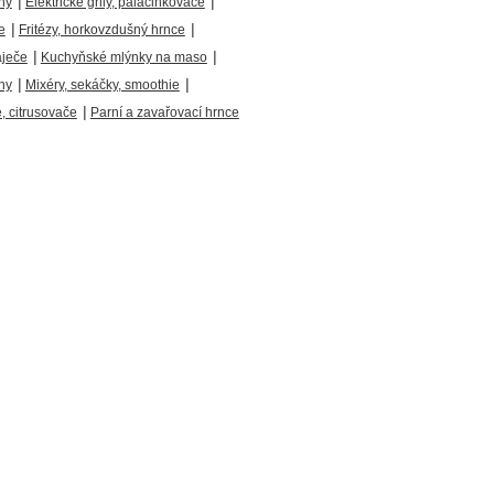
|
|
ny
Elektrické grily, palačinkovače
|
|
e
Fritézy, horkovzdušný hrnce
|
|
áječe
Kuchyňské mlýnky na maso
|
|
hy
Mixéry, sekáčky, smoothie
|
 citrusovače
Parní a zavařovací hrnce