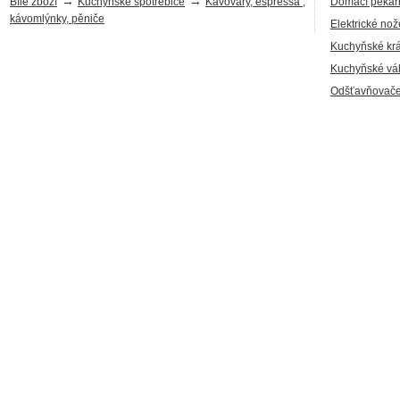
→
→
Bílé zboží
Kuchyňské spotřebiče
Kávovary, espressa ,
Domácí pekár
kávomlýnky, pěniče
Elektrické nož
Kuchyňské kr
Kuchyňské vá
Odšťavňovače,