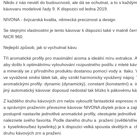
Nikdo z nás nevidí do budoucnosti, ale dá se ochutnat, a to s každ
kávovaru modelové řady 9. K dispozici od ledna 2019.
NIVONA - švýcarská kvalita, německá preciznost a design.
Se stejnými vlastnostmi je tento kávovar k dispozici také v matně
NICR 960.
Nejlepší způsob, jak si vychutnat kávu
Tři aromatické profily pro maximální aroma a ideální míru extrakce.
aby došlo k optimálnímu vylouhování rozpustného podílu z mleté kávy.
a minerály se z přírodního produktu dostanou pomocí vody a tlaku.
ve vyvážené směsi látek tak, aby vznikl harmonicky vyvážený nápoj.
aromatickými profily: dynamic (dynamický), constant (konstantní) a in
jiný automatický kávovar doposud nedostal tak blízko k pákovému k
Z každého druhu kávových zrn nelze vykouzlit fantastické espresso n
a správným pražením převezme kávovar NIVONA zbytek práce a zajist
postupně nastavíte jednotlivé aromatické profily, otestujete jednotliv
naleznete svého favorita. Podle daného druhu a pražení (světlé/stře
s kyselinkou/bez kyselinky) je k dispozici velká spousta skvělých a 
druhu kávových zrn a pražení.