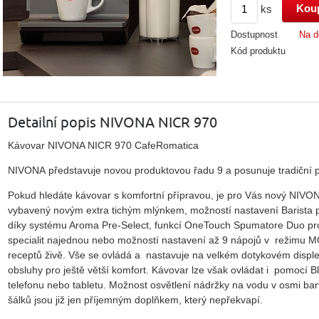
ks
Dostupnost
Na d
Kód produktu
Detailní popis NIVONA NICR 970
Kávovar NIVONA NICR 970 CafeRomatica
NIVONA představuje novou produktovou řadu 9 a posunuje tradiční př
Pokud hledáte kávovar s komfortní přípravou, je pro Vás nový NIVO
vybavený novým extra tichým mlýnkem, možností nastavení Barista 
díky systému Aroma Pre-Select, funkcí OneTouch Spumatore Duo pro
specialit najednou nebo možností nastavení až 9 nápojů v režimu
receptů živě. Vše se ovládá a nastavuje na velkém dotykovém displej
obsluhy pro ještě větší komfort. Kávovar lze však ovládat i pomocí B
telefonu nebo tabletu. Možnost osvětlení nádržky na vodu v osmi b
šálků jsou již jen příjemným doplňkem, který nepřekvapí.