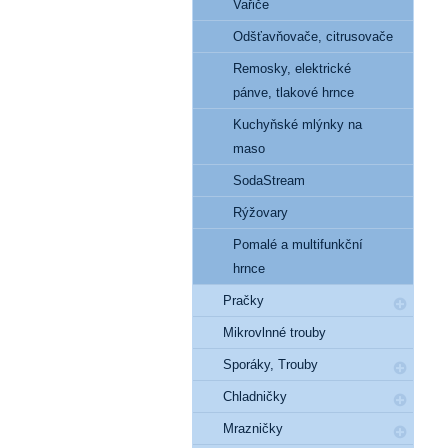
Vařiče
Odšťavňovače, citrusovače
Remosky, elektrické
pánve, tlakové hrnce
Kuchyňské mlýnky na
maso
SodaStream
Rýžovary
Pomalé a multifunkční
hrnce
Pračky
Mikrovlnné trouby
Sporáky, Trouby
Chladničky
Mrazničky