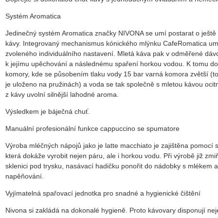
Systém Aromatica
Jedinečný systém Aromatica značky NIVONA se umí postarat o ještě 
kávy. Integrovaný mechanismus kónického mlýnku CafeRomatica um
zvoleného individuálního nastavení. Mletá káva pak v odměřené dáv
k jejímu upěchování a následnému spaření horkou vodou. K tomu do
komory, kde se působením tlaku vody 15 bar varná komora zvětší (t
je uloženo na pružinách) a voda se tak společně s mletou kávou ocit
z kávy uvolní silnější lahodné aroma.
Výsledkem je báječná chuť.
Manuální profesionální funkce cappuccino se spumatore
Výroba mléčných nápojů jako je latte macchiato je zajištěna pomocí
která dokáže vyrobit nejen páru, ale i horkou vodu. Při výrobě již zm
sklenici pod trysku, nasávací hadičku ponořit do nádobky s mlékem a
napěňování.
Vyjímatelná spařovací jednotka pro snadné a hygienické čištění
Nivona si zakládá na dokonalé hygieně. Proto kávovary disponují ne