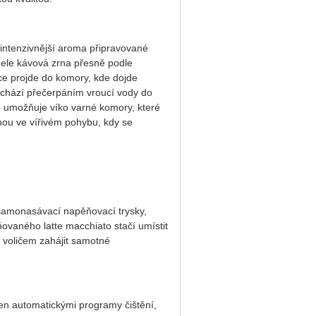
intenzivnější aroma připravované
ele kávová zrna přesně podle
ce projde do komory, kde dojde
chází přečerpáním vroucí vody do
o umožňuje víko varné komory, které
nou ve vířivém pohybu, kdy se
 samonasávací napěňovací trysky,
iňovaného latte macchiato stačí umístit
 voličem zahájit samotné
jen automatickými programy čištění,