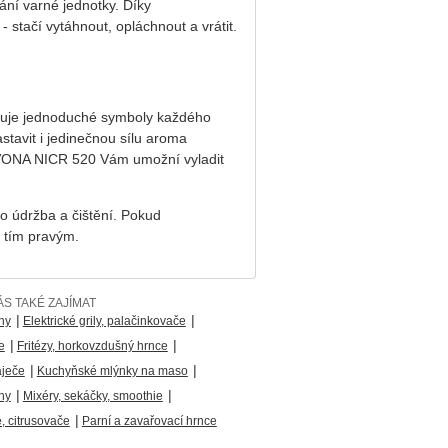
ání varné jednotky. Díky
stačí vytáhnout, opláchnout a vrátit.
razuje jednoduché symboly každého
stavit i jedinečnou sílu aroma
NIVONA NICR 520 Vám umožní vyladit
ho údržba a čištění. Pokud
l tím pravým.
S TAKÉ ZAJÍMAT
|
|
ny
Elektrické grily, palačinkovače
|
|
e
Fritézy, horkovzdušný hrnce
|
|
áječe
Kuchyňské mlýnky na maso
|
|
hy
Mixéry, sekáčky, smoothie
|
 citrusovače
Parní a zavařovací hrnce