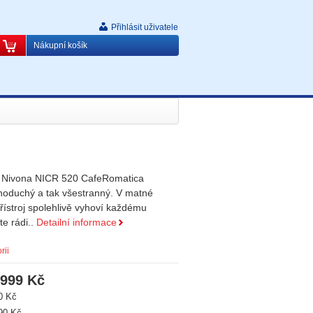
Přihlásit uživatele
Nákupní košík
 Nivona NICR 520 CafeRomatica
noduchý a tak všestranný. V matné
řístroj spolehlivě vyhoví každému
e rádi..
Detailní informace
rii
 999 Kč
0 Kč
90 Kč