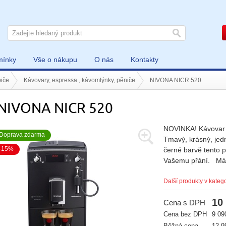
mínky
Vše o nákupu
O nás
Kontakty
iče
Kávovary, espressa , kávomlýnky, pěniče
NIVONA NICR 520
NIVONA NICR 520
NOVINKA! Kávovar
Doprava zdarma
Tmavý, krásný, jed
-15%
černé barvě tento p
Vašemu přání. Mát
Další produkty v katego
10
Cena s DPH
Cena bez DPH
9 09
Běžná cena
12 9