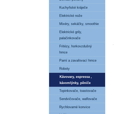
Kuchyňské kráječe
Elektrické nože
Mixéry, sekáčky, smoothie
Elektrické grily,
palačinkovače
Fritézy, horkovzdušný
hrnce
Parní a zavařovací hrnce
Roboty
Kávovary, espressa ,
kávomlýnky, pěniče
Topinkovače, toastovače
Sendvičovače, waflovače
Rychlovarné konvice