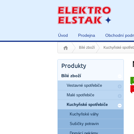
Úvod
Prodejna
Obchodní pod
Bílé zboží
Kuchyňské spotřeb
Produkty
Bílé zboží
Vestavné spotřebiče
Malé spotřebiče
Kuchyňské spotřebiče
Kuchyňské váhy
Sušičky potravin
Domácí pekárny