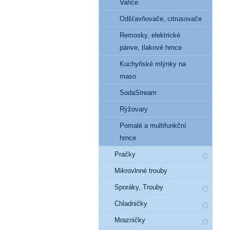
Vařiče
Odšťavňovače, citrusovače
Remosky, elektrické
pánve, tlakové hrnce
Kuchyňské mlýnky na
maso
SodaStream
Rýžovary
Pomalé a multifunkční
hrnce
Pračky
Mikrovlnné trouby
Sporáky, Trouby
Chladničky
Mrazničky