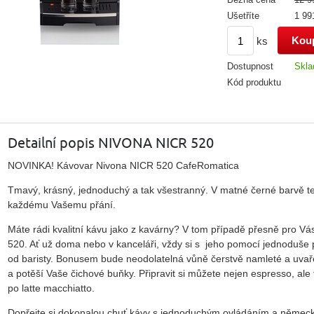
Ušetříte
1 99
ks
Dostupnost
Skl
Kód produktu
Detailní popis NIVONA NICR 520
NOVINKA! Kávovar Nivona NICR 520 CafeRomatica
Tmavý, krásný, jednoduchý a tak všestranný. V matné černé barvě ten
každému Vašemu přání.
Máte rádi kvalitní kávu jako z kavárny? V tom případě přesně pro 
520. Ať už doma nebo v kanceláři, vždy si s jeho pomocí jednoduše př
od baristy. Bonusem bude neodolatelná vůně čerstvě namleté a uvařen
a potěší Vaše čichové buňky. Připravit si můžete nejen espresso, ale
po latte macchiatto.
Dopřejte si dokonalou chuť kávy s jednoduchým ovládáním a němec