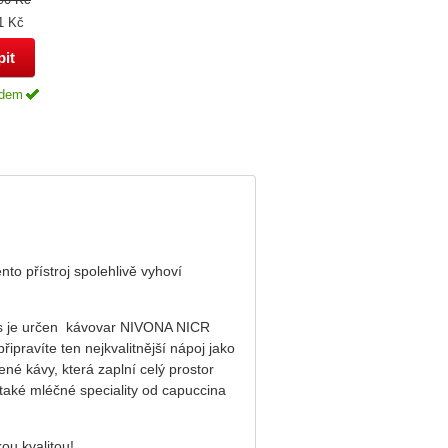
1 Kč
adem
to přístroj spolehlivě vyhoví
Vás je určen kávovar NIVONA NICR
ipravíte ten nejkvalitnější nápoj jako
é kávy, která zaplní celý prostor
 také mléčné speciality od capuccina
kou kvalitou!