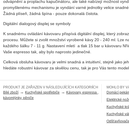
odvápnění a proplachu kapučinátoru, ale také nabízejí možnost vynd
promyšlenému mechanismu je vyndání varné jednotky velice snadné - 
Žádná plíseň, žádná špína - pouze dokonalá čistota.
Digitální dialogový displej se symboly
K snadnému ovládání kávovaru přispívá digitální displej, který zob
procesu. Můžete si zvolit množství vyrobené kávy 20 - 240 ml. Lze na
každého šálku 7 - 11 g. Nastavení mletí a tlak 15 bar u kávovaru 
Vaše espresso tak, aby bylo naprosto jedinečné.
Celková obsluha kávovaru je velmi snadná a intuitivní, stejně jako je
hledáte robustní kávovar za skvělou cenu, tak je pro Vás tento mode
PRODUKT JE ZAŘAZEN V NÁSLEDUJÍCÍCH KATEGORIÍCH
MOHLO BY VÁ
→
→
Bílé zboží
Kuchyňské spotřebiče
Kávovary, espressa ,
Domácí pekár
kávomlýnky, pěniče
Elektrické nož
Kuchyňské kr
Kuchyňské vá
Odšťavňovače,