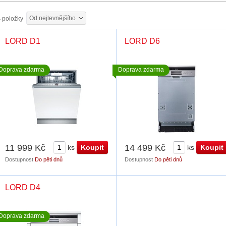
Od nejlevnějšího
4
položky
LORD D1
LORD D6
Doprava zdarma
Doprava zdarma
11 999 Kč
14 499 Kč
ks
ks
Dostupnost
Do pěti dnů
Dostupnost
Do pěti dnů
LORD D4
Doprava zdarma