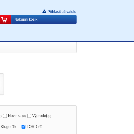
Přihlásit uživatele
Nákupní košík
Novinka
Výprodej
0)
(0)
(0)
Kluge
LORD
(5)
(4)