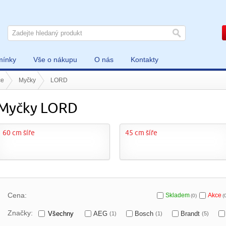
mínky
Vše o nákupu
O nás
Kontakty
če
Myčky
LORD
Myčky LORD
60 cm šíře
45 cm šíře
Cena:
Skladem
Akce
(0)
(
Značky:
Všechny
AEG
Bosch
Brandt
(1)
(1)
(5)