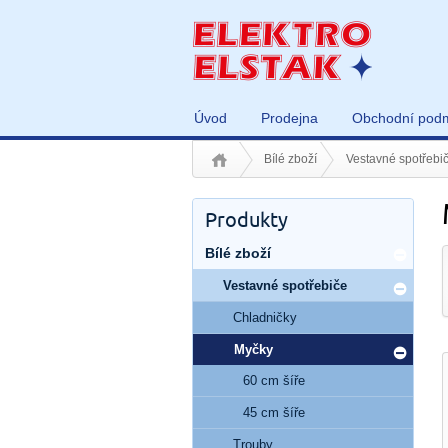
Úvod
Prodejna
Obchodní pod
Bílé zboží
Vestavné spotřebi
Produkty
Bílé zboží
Vestavné spotřebiče
Chladničky
Myčky
60 cm šíře
45 cm šíře
Trouby