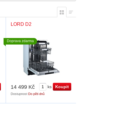
LORD D2
Doprava zdarma
14 499 Kč
ks
Dostupnost
Do pěti dnů