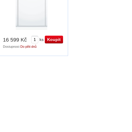
16 599 Kč
ks
Dostupnost
Do pěti dnů