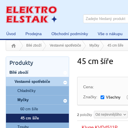
Úvod
Prodejna
Obchodní podmínky
Vše o nákupu
Bílé zboží
Vestavné spotřebiče
Myčky
45 cm šíře
45 cm šíře
Produkty
Bílé zboží
Vestavné spotřebiče
Cena:
Chladničky
Značky:
Všechny
Myčky
60 cm šíře
Od nejlevnějšího
2
položky
45 cm šíře
Trouby
Kluge KVD4511P