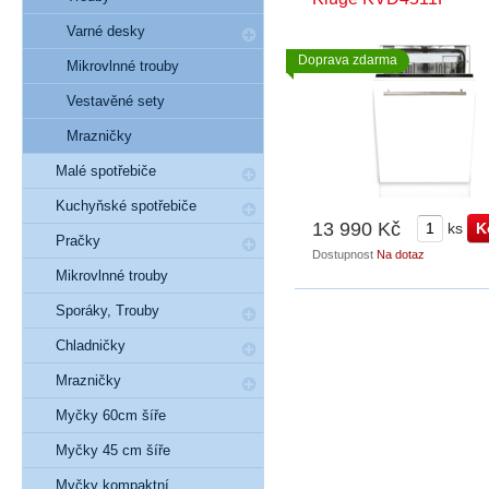
Varné desky
Doprava zdarma
Mikrovlnné trouby
Vestavěné sety
Mrazničky
Malé spotřebiče
Kuchyňské spotřebiče
13 990 Kč
ks
Pračky
Dostupnost
Na dotaz
Mikrovlnné trouby
Sporáky, Trouby
Chladničky
Mrazničky
Myčky 60cm šíře
Myčky 45 cm šíře
Myčky kompaktní