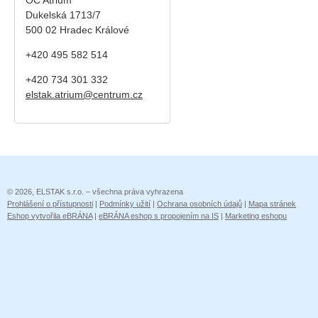
Dukelská 1713/7
500 02 Hradec Králové
+420 495 582 514
+420
734 301 332
elstak.atrium@centrum.cz
© 2026, ELSTAK s.r.o. – všechna práva vyhrazena
Prohlášení o přístupnosti
|
Podmínky užití
|
Ochrana osobních údajů
|
Mapa stránek
Eshop vytvořila eBRÁNA
|
eBRÁNA eshop s propojením na IS
|
Marketing eshopu